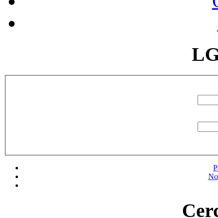
LG
P
No
Cerc