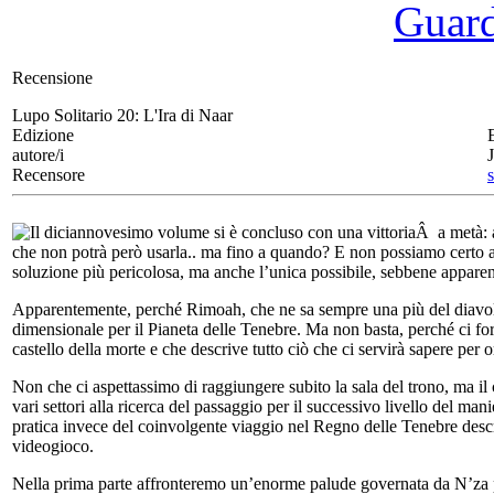
Guarda
Recensione
Lupo Solitario 20:
L'Ira di Naar
Edizione
autore/i
Recensore
Il diciannovesimo volume si è concluso con una vittoriaÂ a metà:
che non potrà però usarla.. ma fino a quando? E non possiamo certo ab
soluzione più pericolosa, ma anche l’unica possibile, sebbene appare
Apparentemente, perché Rimoah, che ne sa sempre una più del diavolo,
dimensionale per il Pianeta delle Tenebre. Ma non basta, perché ci fo
castello della morte e che descrive tutto ciò che ci servirà sapere per o
Non che ci aspettassimo di raggiungere subito la sala del trono, ma i
vari settori alla ricerca del passaggio per il successivo livello del man
pratica invece del coinvolgente viaggio nel Regno delle Tenebre descr
videogioco.
Nella prima parte affronteremo un’enorme palude governata da N’za po