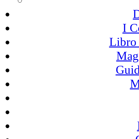
I C
Libro
Mage
Guid
M