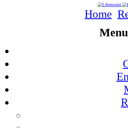
Home
Re
Menu 
C
En
R