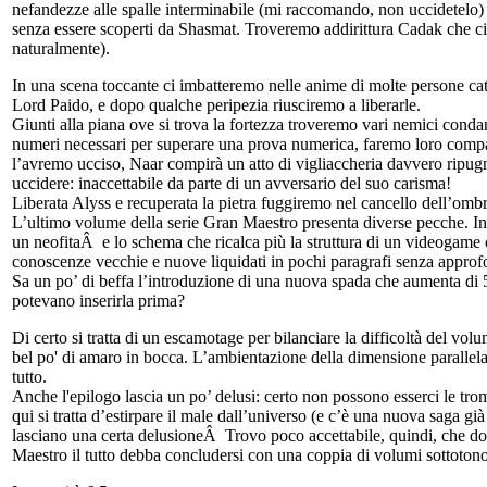
nefandezze alle spalle interminabile (mi raccomando, non uccidetelo)
senza essere scoperti da Shasmat. Troveremo addirittura Cadak che ci 
naturalmente).
In una scena toccante ci imbatteremo nelle anime di molte persone ca
Lord Paido, e dopo qualche peripezia riusciremo a liberarle.
Giunti alla piana ove si trova la fortezza troveremo vari nemici conda
numeri necessari per superare una prova numerica, faremo loro compag
l’avremo ucciso, Naar compirà un atto di vigliaccheria davvero ripugn
uccidere: inaccettabile da parte di un avversario del suo carisma!
Liberata Alyss e recuperata la pietra fuggiremo nel cancello dell’ombr
L’ultimo volume della serie Gran Maestro presenta diverse pecche. In 
un neofitaÂ e lo schema che ricalca più la struttura di un videogame c
conoscenze vecchie e nuove liquidati in pochi paragrafi senza approf
Sa un po’ di beffa l’introduzione di una nuova spada che aumenta di 5
potevano inserirla prima?
Di certo si tratta di un escamotage per bilanciare la difficoltà del vo
bel po' di amaro in bocca. L’ambientazione della dimensione parallel
tutto.
Anche l'epilogo lascia un po’ delusi: certo non possono esserci le tro
qui si tratta d’estirpare il male dall’universo (e c’è una nuova saga gi
lasciano una certa delusioneÂ Trovo poco accettabile, quindi, che d
Maestro il tutto debba concludersi con una coppia di volumi sottotono