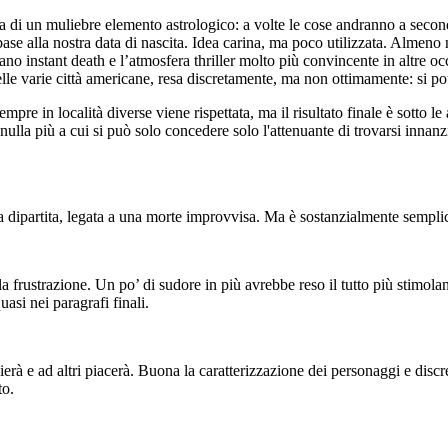
nta di un muliebre elemento astrologico: a volte le cose andranno a secon
base alla nostra data di nascita. Idea carina, ma poco utilizzata. Almeno
cano instant death e l’atmosfera thriller molto più convincente in altre oc
delle varie città americane, resa discretamente, ma non ottimamente: si p
pre in località diverse viene rispettata, ma il risultato finale è sotto le 
 nulla più a cui si può solo concedere solo l'attenuante di trovarsi innan
 dipartita, legata a una morte improvvisa. Ma è sostanzialmente semplice
la frustrazione. Un po’ di sudore in più avrebbe reso il tutto più stimola
asi nei paragrafi finali.
dierà e ad altri piacerà. Buona la caratterizzazione dei personaggi e discr
to.