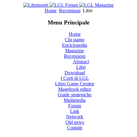
Home
Recensioni
Libri
Menu Principale
Home
Chi siamo
Enciclopedia
Magazine
Recensioni
Abstract
Libri
Download
I Corti di LGL
Libro Game Creator
Magebook editor
Guide strategiche
Multimedia
Forum
Link
Network
Old news
Contatti