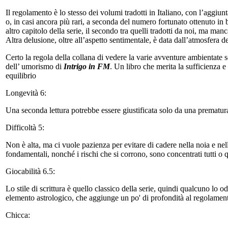
Il regolamento è lo stesso dei volumi tradotti in Italiano, con l’aggiu
o, in casi ancora più rari, a seconda del numero fortunato ottenuto in 
altro capitolo della serie, il secondo tra quelli tradotti da noi, ma man
Altra delusione, oltre all’aspetto sentimentale, è data dall’atmosfera 
Certo la regola della collana di vedere la varie avventure ambientate sem
dell’ umorismo di
Intrigo in FM
. Un libro che merita la sufficienza e
equilibrio
Longevità 6:
Una seconda lettura potrebbe essere giustificata solo da una prematura
Difficoltà 5:
Non è alta, ma ci vuole pazienza per evitare di cadere nella noia e nel
fondamentali, nonché i rischi che si corrono, sono concentrati tutti o qu
Giocabilità 6.5:
Lo stile di scrittura è quello classico della serie, quindi qualcuno lo o
elemento astrologico, che aggiunge un po' di profondità al regolamen
Chicca: