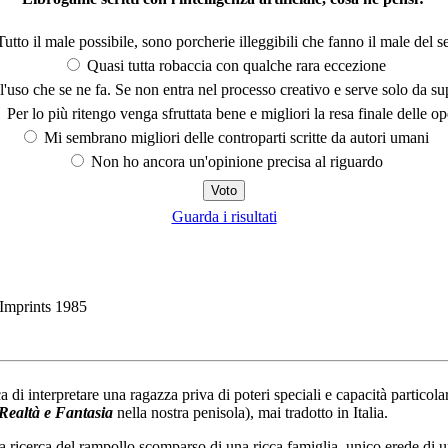
utto il male possibile, sono porcherie illeggibili che fanno il male del se
Quasi tutta robaccia con qualche rara eccezione
'uso che se ne fa. Se non entra nel processo creativo e serve solo da s
Per lo più ritengo venga sfruttata bene e migliori la resa finale delle op
Mi sembrano migliori delle controparti scritte da autori umani
Non ho ancora un'opinione precisa al riguardo
Guarda i risultati
Imprints 1985
ica di interpretare una ragazza priva di poteri speciali e capacità particol
Realtà e Fantasia
nella nostra penisola), mai tradotto in Italia.
icerca del rampollo scomparso di una ricca famiglia, unico erede di un in