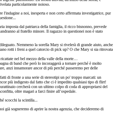
ivelata particolarmente noioso.
e l'indagine a noi, inesperta e non certo affermata investigatrice, pur
uestione...
ia imposta dal patriarca della famiglia, il ricco bisnonno, prevede
 andranno al fratello minore. Il ragazzo in questionei non è stato
a dileguato. Nemmeno la sorella Mary si rivelerà di grande aiuto, anche
ano rotti i freni a quel catorcio di pick up? O che Mary si sia ritrovata
e ricattate nel bel mezzo della valle della morte…
mpagna di band che però lo incoraggerà a tornare perché è molto
rnare, anzi innamorare ancor di più perché passeremo per delle
i di fronte a una serie di stereotipi un po' troppo marcati: un
cor più indigesto dal fatto che ci è impedito qualsiasi tipo di flirt!
burattinaio cercherà con un ultimo colpo di coda di appropriarsi del
onfitta, oltre magari a farci finire all’ospedale.
 scocchi la scintilla...
 e noi già sogneremo di aprire la nostra agenzia, che decideremo di