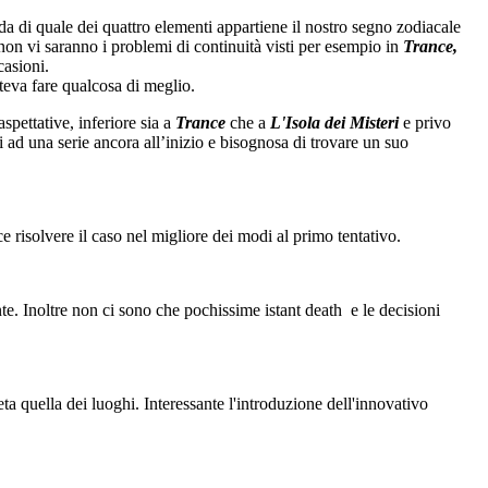
da di quale dei quattro elementi appartiene il nostro segno zodiacale
 non vi saranno i problemi di continuità visti per esempio in
Trance,
casioni.
oteva fare qualcosa di meglio.
aspettative, inferiore sia a
Trance
che a
L'Isola dei Misteri
e privo
zi ad una serie ancora all’inizio e bisognosa di trovare un suo
 risolvere il caso nel migliore dei modi al primo tentativo.
nte. Inoltre non ci sono che pochissime istant death e le decisioni
eta quella dei luoghi. Interessante l'introduzione dell'innovativo