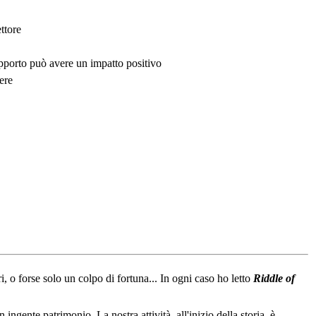
ttore
upporto può avere un impatto positivo
ere
ari, o forse solo un colpo di fortuna... In ogni caso ho letto
Riddle of
gente patrimonio. La nostra attività, all'inizio della storia, è