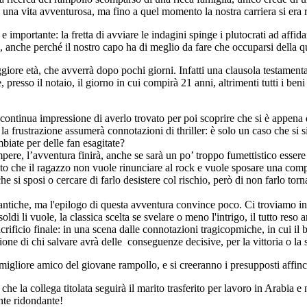
una vita avventurosa, ma fino a quel momento la nostra carriera si era r
portante: la fretta di avviare le indagini spinge i plutocrati ad affidar
ata, anche perché il nostro capo ha di meglio da fare che occuparsi della q
iore età, che avverrà dopo pochi giorni. Infatti una clausola testamentar
presso il notaio, il giorno in cui compirà 21 anni, altrimenti tutti i beni
a continua impressione di averlo trovato per poi scoprire che si è appen
la frustrazione assumerà connotazioni di thriller: è solo un caso che si si
biate per delle fan esagitate?
mpere, l’avventura finirà, anche se sarà un po’ troppo fumettistico esser
dato che il ragazzo non vuole rinunciare al rock e vuole sposare una co
 si sposi o cercare di farlo desistere col rischio, però di non farlo to
iche, ma l'epilogo di questa avventura convince poco. Ci troviamo infatt
i li vuole, la classica scelta se svelare o meno l'intrigo, il tutto reso an
crificio finale: in una scena dalle connotazioni tragicopmiche, in cui il 
one di chi salvare avrà delle conseguenze decisive, per la vittoria o la sc
migliore amico del giovane rampollo, e si creeranno i presupposti affinché
o che la collega titolata seguirà il marito trasferito per lavoro in Arabia
nte ridondante!