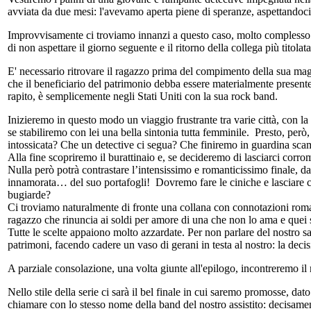
avviata da due mesi: l'avevamo aperta piene di speranze, aspettandoci 
Improvvisamente ci troviamo innanzi a questo caso, molto complesso e im
di non aspettare il giorno seguente e il ritorno della collega più titol
E' necessario ritrovare il ragazzo prima del compimento della sua magg
che il beneficiario del patrimonio debba essere materialmente presente, 
rapito, è semplicemente negli Stati Uniti con la sua rock band.
Inizieremo in questo modo un viaggio frustrante tra varie città, con l
se stabiliremo con lei una bella sintonia tutta femminile. Presto, però, 
intossicata? Che un detective ci segua? Che finiremo in guardina scam
Alla fine scopriremo il burattinaio e, se decideremo di lasciarci corro
Nulla però potrà contrastare l’intensissimo e romanticissimo finale, 
innamorata… del suo portafogli! Dovremo fare le ciniche e lasciare che
bugiarde?
Ci troviamo naturalmente di fronte una collana con connotazioni romant
ragazzo che rinuncia ai soldi per amore di una che non lo ama e quei sold
Tutte le scelte appaiono molto azzardate. Per non parlare del nostro sa
patrimoni, facendo cadere un vaso di gerani in testa al nostro: la decisi
A parziale consolazione, una volta giunte all'epilogo, incontreremo il 
Nello stile della serie ci sarà il bel finale in cui saremo promosse, dat
chiamare con lo stesso nome della band del nostro assistito: decisame