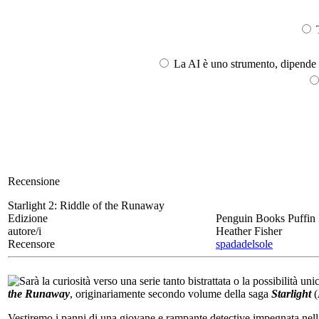
T
La AI è uno strumento, dipende l
Recensione
Starlight 2:
Riddle of the Runaway
Edizione
Penguin Books Puffin 
autore/i
Heather Fisher
Recensore
spadadelsole
Sarà la curiosità verso una serie tanto bistrattata o la possibilità un
the Runaway
, originariamente secondo volume della saga
Starlight
(
Vestiremo i panni di una giovane e rampante detective impegnata nella r