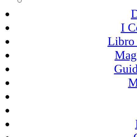
I C
Libro
Mage
Guid
M