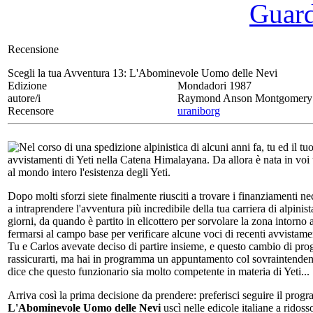
Guarda
Recensione
Scegli la tua Avventura 13:
L'Abominevole Uomo delle Nevi
Edizione
Mondadori 1987
autore/i
Raymond Anson Montgomery
Recensore
uraniborg
Nel corso di una spedizione alpinistica di alcuni anni fa, tu ed il t
avvistamenti di Yeti nella Catena Himalayana. Da allora è nata in voi 
al mondo intero l'esistenza degli Yeti.
Dopo molti sforzi siete finalmente riusciti a trovare i finanziamenti ne
a intraprendere l'avventura più incredibile della tua carriera di alpini
giorni, da quando è partito in elicottero per sorvolare la zona intorno 
fermarsi al campo base per verificare alcune voci di recenti avvistame
Tu e Carlos avevate deciso di partire insieme, e questo cambio di pro
rassicurarti, ma hai in programma un appuntamento col sovraintendente 
dice che questo funzionario sia molto competente in materia di Yeti...
Arriva così la prima decisione da prendere: preferisci seguire il progr
L'Abominevole Uomo delle Nevi
uscì nelle edicole italiane a ridoss