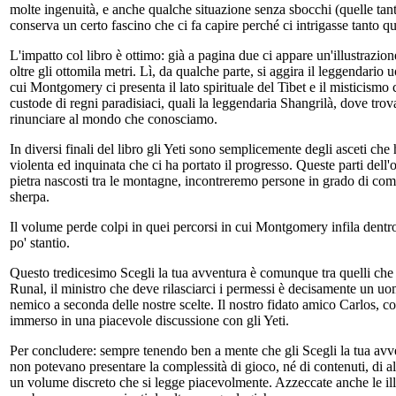
molte ingenuità, e anche qualche situazione senza sbocchi (quelle tanto
conserva un certo fascino che ci fa capire perché ci intrigasse tanto
L'impatto col libro è ottimo: già a pagina due ci appare un'illustrazi
oltre gli ottomila metri. Lì, da qualche parte, si aggira il leggendario 
cui Montgomery ci presenta il lato spirituale del Tibet e il misticismo
custode di regni paradisiaci, quali la leggendaria Shangrilà, dove trovar
rinunciare al mondo che conosciamo.
In diversi finali del libro gli Yeti sono semplicemente degli asceti che 
violenta ed inquinata che ci ha portato il progresso. Queste parti dell
pietra nascosti tra le montagne, incontreremo persone in grado di comu
sherpa.
Il volume perde colpi in quei percorsi in cui Montgomery infila dentro
po' stantio.
Questo tredicesimo Scegli la tua avventura è comunque tra quelli che 
Runal, il ministro che deve rilasciarci i permessi è decisamente un uo
nemico a seconda delle nostre scelte. Il nostro fidato amico Carlos, co
immerso in una piacevole discussione con gli Yeti.
Per concludere: sempre tenendo ben a mente che gli Scegli la tua avve
non potevano presentare la complessità di gioco, né di contenuti, di 
un volume discreto che si legge piacevolmente. Azzeccate anche le ill