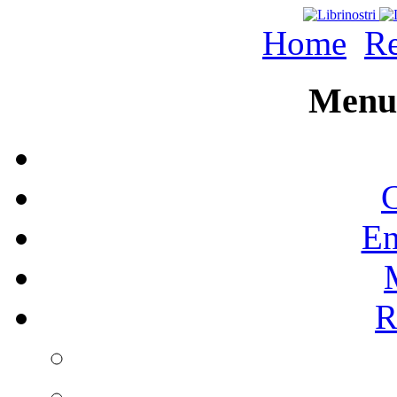
Home
Re
Menu 
C
En
R