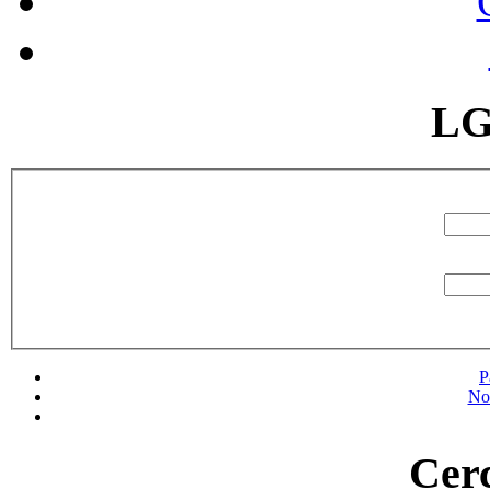
LG
P
No
Cerc