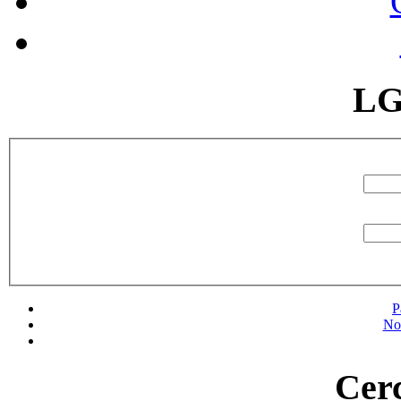
LG
P
No
Cerc