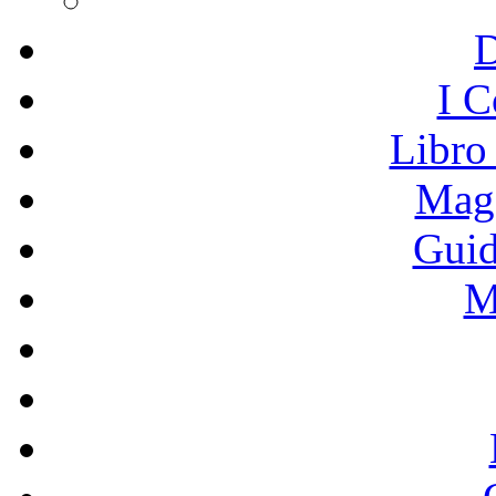
I C
Libro
Mage
Guid
M