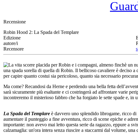
Guarda
Recensione
Robin Hood 2:
La Spada del Templare
Edizione
autore/i
Recensore
s
La vita scorre placida per Robin e i compagni, almeno finchè un n
una spada sorella di quella di Robin. Il bellicoso cavaliere è deciso a d
per capire quanto costui sia pericoloso, quanto sia necessario procura
Ma come? Recandosi da Herne e perdendo una bella fetta dell’avven
sarà sicuramente più esaltante e ci costringerà ad affrontare varie perip
incontreremo il misterioso fabbro che ha forgiato le sette spade e, in 
La Spada del Templare
è davvero uno splendido librogame, ricco di pe
aumentare il punteggio a fine avventura, ricco di scene epiche e adr
importante: non avevo mai letto questa serie da ragazzo, eppure a sv
calzamaglia: un'ora intera senza riuscire a staccarmi dal volume, una c