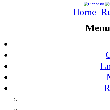
Home
Re
Menu 
C
En
R