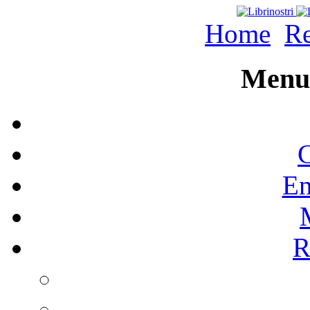
Home
Re
Menu 
C
En
R