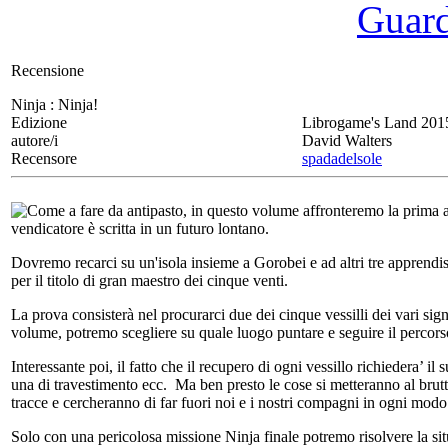
Guarda
Recensione
Ninja :
Ninja!
Edizione
Librogame's Land 201
autore/i
David Walters
Recensore
spadadelsole
Come a fare da antipasto, in questo volume affronteremo la prima 
vendicatore è scritta in un futuro lontano.
Dovremo recarci su un'isola insieme a Gorobei e ad altri tre apprendisti
per il titolo di gran maestro dei cinque venti.
La prova consisterà nel procurarci due dei cinque vessilli dei vari sign
volume, potremo scegliere su quale luogo puntare e seguire il percor
Interessante poi, il fatto che il recupero di ogni vessillo richiedera’ 
una di travestimento ecc. Ma ben presto le cose si metteranno al brut
tracce e cercheranno di far fuori noi e i nostri compagni in ogni modo
Solo con una pericolosa missione Ninja finale potremo risolvere la sit