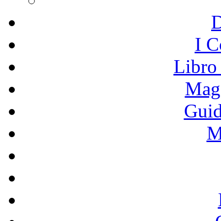
I C
Libro
Mage
Guid
M