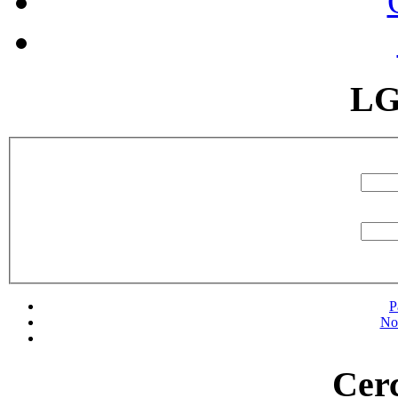
LG
P
No
Cerc