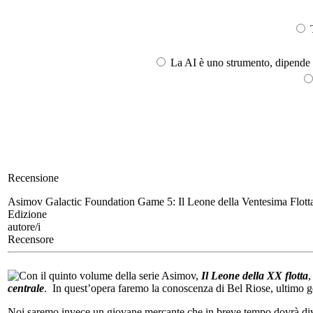
T
La AI è uno strumento, dipende l
Recensione
Asimov Galactic Foundation Game 5:
Il Leone della Ventesima Flott
Edizione
autore/i
Recensore
Con il quinto volume della serie Asimov,
Il Leone della XX flotta
,
centrale
. In quest’opera faremo la conoscenza di Bel Riose, ultimo ge
Noi saremo invece un giovane mercante che in breve tempo dovrà dive