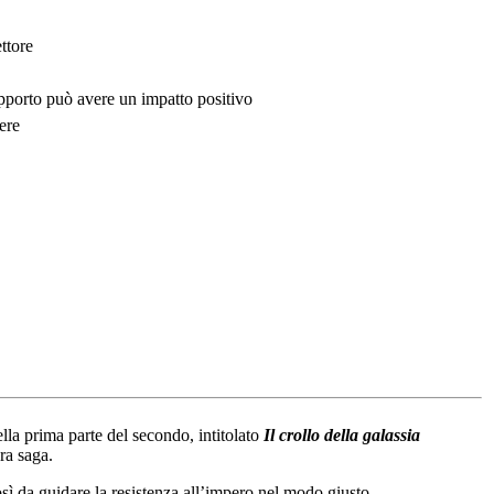
ttore
upporto può avere un impatto positivo
ere
ella prima parte del secondo, intitolato
Il crollo della galassia
ra saga.
 da guidare la resistenza all’impero nel modo giusto.