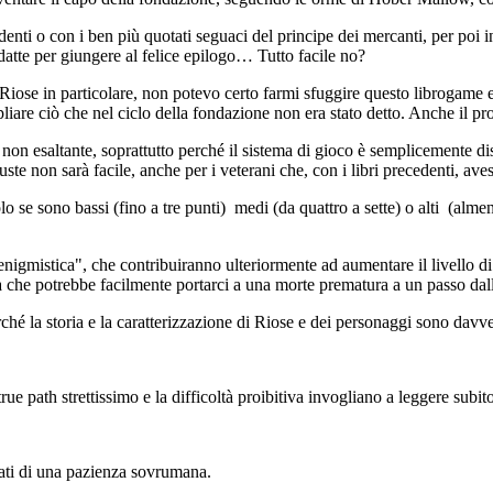
nti o con i ben più quotati seguaci del principe dei mercanti, per poi in
adatte per giungere al felice epilogo… Tutto facile no?
Riose in particolare, non potevo certo farmi sfuggire questo librogame e
liare ciò che nel ciclo della fondazione non era stato detto. Anche il pro
ra non esaltante, soprattutto perché il sistema di gioco è semplicemente d
giuste non sarà facile, anche per i veterani che, con i libri precedenti, av
solo se sono bassi (fino a tre punti) medi (da quattro a sette) o alti (a
 enigmistica", che contribuiranno ulteriormente ad aumentare il livello di
ità che potrebbe facilmente portarci a una morte prematura a un passo dall
rché la storia e la caratterizzazione di Riose e dei personaggi sono davve
rue path strettissimo e la difficoltà proibitiva invogliano a leggere subit
otati di una pazienza sovrumana.