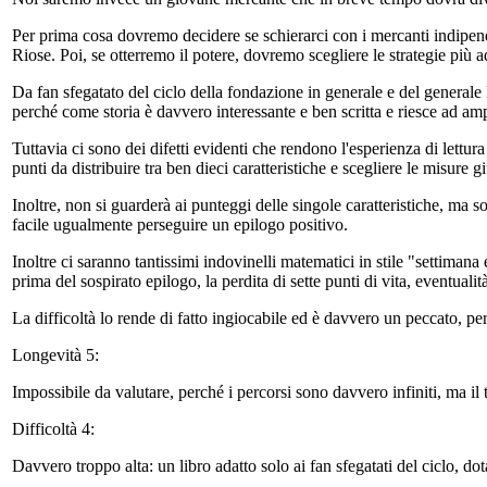
Per prima cosa dovremo decidere se schierarci con i mercanti indipende
Riose. Poi, se otterremo il potere, dovremo scegliere le strategie più 
Da fan sfegatato del ciclo della fondazione in generale e del generale 
perché come storia è davvero interessante e ben scritta e riesce ad amp
Tuttavia ci sono dei difetti evidenti che rendono l'esperienza di lettu
punti da distribuire tra ben dieci caratteristiche e scegliere le misure 
Inoltre, non si guarderà ai punteggi delle singole caratteristiche, ma 
facile ugualmente perseguire un epilogo positivo.
Inoltre ci saranno tantissimi indovinelli matematici in stile "settimana
prima del sospirato epilogo, la perdita di sette punti di vita, eventual
La difficoltà lo rende di fatto ingiocabile ed è davvero un peccato, pe
Longevità 5:
Impossibile da valutare, perché i percorsi sono davvero infiniti, ma il t
Difficoltà 4:
Davvero troppo alta: un libro adatto solo ai fan sfegatati del ciclo, d