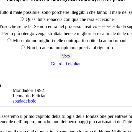
utto il male possibile, sono porcherie illeggibili che fanno il male del se
Quasi tutta robaccia con qualche rara eccezione
'uso che se ne fa. Se non entra nel processo creativo e serve solo da s
Per lo più ritengo venga sfruttata bene e migliori la resa finale delle op
Mi sembrano migliori delle controparti scritte da autori umani
Non ho ancora un'opinione precisa al riguardo
Guarda i risultati
a
Mondadori 1992
Leonardo Felician
spadadelsole
 lasceremo il primo capitolo della trilogia della fondazione per entrare n
nerale dell’impero, nonché uno dei personaggi più carismatici dell’inte
ntare il capo della fondazione, seguendo le orme di Hober Mallow, così