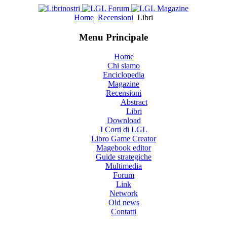
Home
Recensioni
Libri
Menu Principale
Home
Chi siamo
Enciclopedia
Magazine
Recensioni
Abstract
Libri
Download
I Corti di LGL
Libro Game Creator
Magebook editor
Guide strategiche
Multimedia
Forum
Link
Network
Old news
Contatti