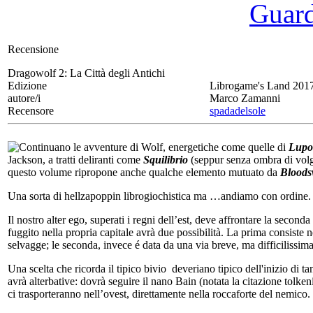
Guarda
Recensione
Dragowolf 2:
La Città degli Antichi
Edizione
Librogame's Land 201
autore/i
Marco Zamanni
Recensore
spadadelsole
Continuano le avventure di Wolf, energetiche come quelle di
Lupo 
Jackson, a tratti deliranti come
Squilibrio
(seppur senza ombra di volga
questo volume ripropone anche qualche elemento mutuato da
Bloods
Una sorta di hellzapoppin librogiochistica ma …andiamo con ordine.
Il nostro alter ego, superati i regni dell’est, deve affrontare la seco
fuggito nella propria capitale avrà due possibilità. La prima consiste n
selvagge; le seconda, invece é data da una via breve, ma difficilissima,
Una scelta che ricorda il tipico bivio deveriano tipico dell'inizio di ta
avrà alterbative: dovrà seguire il nano Bain (notata la citazione tolkeni
ci trasporteranno nell’ovest, direttamente nella roccaforte del nemico.