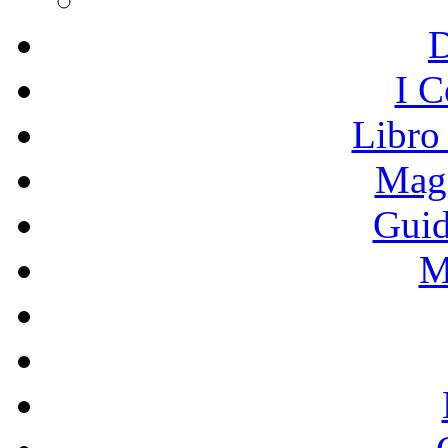
I C
Libro
Mage
Guid
M