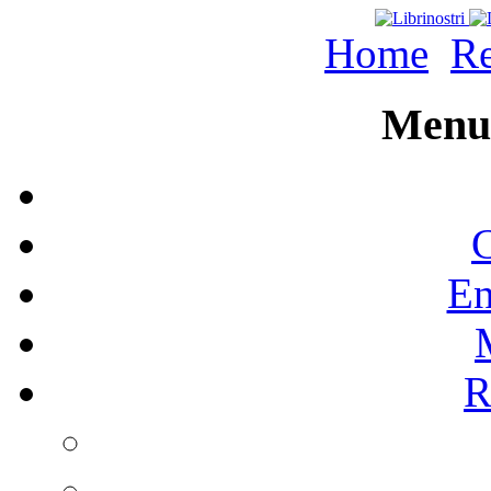
Home
Re
Menu 
C
En
R