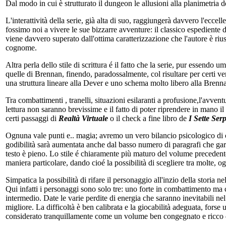
Dal modo in cui è strutturato il dungeon le allusioni alla planimetria
L'interattività della serie, già alta di suo, raggiungerà davvero l'ecc
fossimo noi a vivere le sue bizzarre avventure: il classico espediente d
viene davvero superato dall'ottima caratterizzazione che l'autore è riu
cognome.
Altra perla dello stile di scrittura é il fatto che la serie, pur essen
quelle di Brennan, finendo, paradossalmente, col risultare per certi ver
una struttura lineare alla Dever e uno schema molto libero alla Brennan,
Tra combattimenti , tranelli, situazioni esilaranti a profusione,l'avvent
lettura non saranno brevissime e il fatto di poter riprendere in mano il
certi passaggi di
Realtà Virtuale
o il check a fine libro de
I Sette Ser
Ognuna vale punti e.. magia; avremo un vero bilancio psicologico di c
godibilità sarà aumentata anche dal basso numero di paragrafi che garan
testo è pieno. Lo stile é chiaramente più maturo del volume precedente,
maniera particolare, dando cioé la possibilità di scegliere tra molte,
Simpatica la possibilità di rifare il personaggio all'inzio della storia n
Qui infatti i personaggi sono solo tre: uno forte in combattimento ma 
intermedio. Date le varie perdite di energia che saranno inevitabili nel
migliore. La difficoltà è ben calibrata e la giocabilità adeguata, forse
considerato tranquillamente come un volume ben congegnato e ricco d