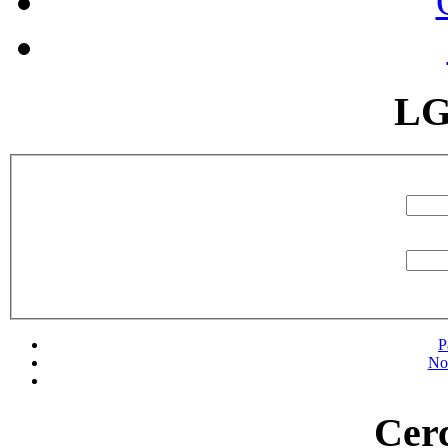
LG
P
No
Cerc