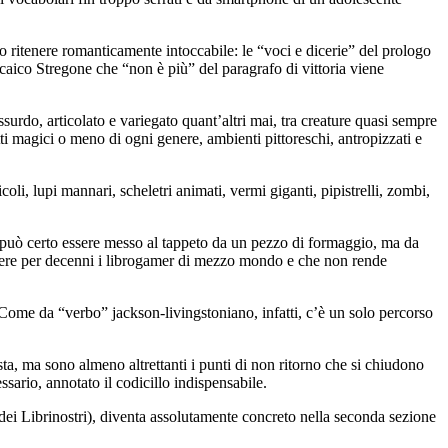
 ritenere romanticamente intoccabile: le “voci e dicerie” del prologo
caico Stregone che “non è più” del paragrafo di vittoria viene
rdo, articolato e variegato quant’altri mai, tra creature quasi sempre
i magici o meno di ogni genere, ambienti pittoreschi, antropizzati e
nicoli, lupi mannari, scheletri animati, vermi giganti, pipistrelli, zombi,
n può certo essere messo al tappeto da un pezzo di formaggio, ma da
scutere per decenni i librogamer di mezzo mondo e che non rende
. Come da “verbo” jackson-livingstoniano, infatti, c’è un solo percorso
ta, ma sono almeno altrettanti i punti di non ritorno che si chiudono
ssario, annotato il codicillo indispensabile.
 dei Librinostri), diventa assolutamente concreto nella seconda sezione