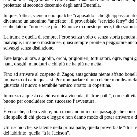
proiettato al secondo decennio degli anni Duemila.
In quest’ottica, viene meno qualche “caposaldo” che gli appassionati 
diventano un anonimo “antefatto”, il proverbiale “servizio ferry” del 
esplicitato in “non esiste più”. Rinunce di questo genere, tutto sommat
La trama è quella di sempre, l’eroe senza volto e senza storia penetr
malvagie, umane o mostruose, quasi sempre pronte a peggiorare ancora 
selvaggi senza distinzione.
Fate largo, allora, a goblin, orchi, prigionieri, torturatori, ogre, ragni g
nani, draghi, minotauri e chi più ne ha più ne metta.
Fino ad arrivare al cospetto di Zagor, antagonista niente affatto bon
un mazzo di carte quasi sì. Per non parlare di un celebre monile-artef
giustizia al nuovo e temibile nemico ritratto in copertina.
In mezzo a questa caleidoscopica vicenda, il “true path”, come altrett
buono per concludere con successo l’avventura.
È vero che, a ben vedere, non mancano numerosi passaggi che consentono 
alle spalle di chi gioca e legge e non danno modo di poter arrivare a da
Un rischio che, se latente nella prima parte, quella proverbiale “di Li
del labirinto, quella “à la Jackson”.