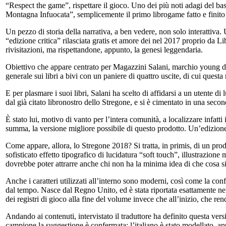
“Respect the game”, rispettare il gioco. Uno dei più noti adagi del ba
Montagna Infuocata”, semplicemente il primo librogame fatto e finito
Un pezzo di storia della narrativa, a ben vedere, non solo interattiva.
“edizione critica” rilasciata gratis et amore dei nel 2017 proprio d
rivisitazioni, ma rispettandone, appunto, la genesi leggendaria.
Obiettivo che appare centrato per Magazzini Salani, marchio young dell
generale sui libri a bivi con un paniere di quattro uscite, di cui questa
E per plasmare i suoi libri, Salani ha scelto di affidarsi a un utente 
dal già citato libronostro dello Stregone, e si è cimentato in una seco
È stato lui, motivo di vanto per l’intera comunità, a localizzare infatti
summa, la versione migliore possibile di questo prodotto. Un’edizione c
Come appare, allora, lo Stregone 2018? Si tratta, in primis, di un prodo
sofisticato effetto tipografico di lucidatura “soft touch”, illustrazion
dovrebbe poter attrarre anche chi non ha la minima idea di che cosa s
Anche i caratteri utilizzati all’interno sono moderni, così come la con
dal tempo. Nasce dal Regno Unito, ed è stata riportata esattamente nell
dei registri di gioco alla fine del volume invece che all’inizio, che re
Andando ai contenuti, intervistato il traduttore ha definito questa vers
campione la suggestione è confermata: l’italiano è stato modellato, a