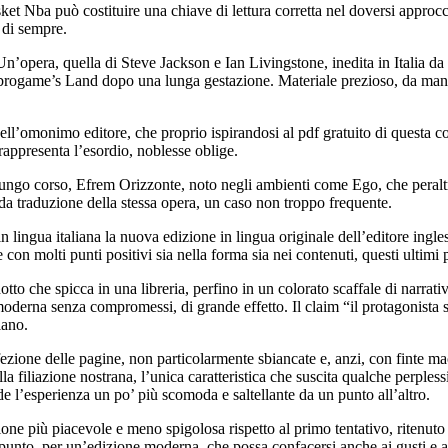
sket Nba può costituire una chiave di lettura corretta nel doversi appro
 di sempre.
 Un’opera, quella di Steve Jackson e Ian Livingstone, inedita in Italia da
a Librogame’s Land dopo una lunga gestazione. Materiale prezioso, da ma
’omonimo editore, che proprio ispirandosi al pdf gratuito di questa comu
 rappresenta l’esordio, noblesse oblige.
di lungo corso, Efrem Orizzonte, noto negli ambienti come Ego, che peralt
nda traduzione della stessa opera, un caso non troppo frequente.
 in lingua italiana la nuova edizione in lingua originale dell’editore ingl
on molti punti positivi sia nella forma sia nei contenuti, questi ultimi 
tto che spicca in una libreria, perfino in un colorato scaffale di narrativ
e moderna senza compromessi, di grande effetto. Il claim “il protagonista s
iano.
fezione delle pagine, non particolarmente sbiancate e, anzi, con finte ma
a filiazione nostrana, l’unica caratteristica che suscita qualche perpless
nde l’esperienza un po’ più scomoda e saltellante da un punto all’altro.
ione più piacevole e meno spigolosa rispetto al primo tentativo, ritenuto 
ppunto, per un’edizione moderna, che possa confacersi anche ai gusti e a