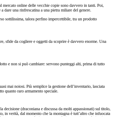
sul mercato online delle vecchie copie sono davvero in tanti. Poi,
a dare una rinfrescatina a una pietra miliare del genere.
o sottilissima, talora perfino impercettibile, tra un prodotto
are, sfide da cogliere e oggetti da scoprire è davvero enorme. Una
odotto e non si può cambiare: servono punteggi alti, prima di tutto
uasi mai noiosi. Più semplice la gestione dell’inventario, lasciata
iotto quanto raro armamento speciale.
 la decisione (draconiana e discussa da molti appassionati) sul titolo,
to, in verità, dal momento che la montagna è tutt’altro che infuocata