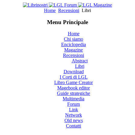
Home
Recensioni
Libri
Menu Principale
Home
Chi siamo
Enciclopedia
Magazine
Recensioni
Abstract
Libri
Download
I Corti di LGL
Libro Game Creator
Magebook editor
Guide strategiche
Multimedia
Forum
Link
Network
Old news
Contatti