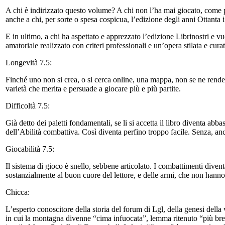
A chi è indirizzato questo volume? A chi non l’ha mai giocato, come pri
anche a chi, per sorte o spesa cospicua, l’edizione degli anni Ottanta 
E in ultimo, a chi ha aspettato e apprezzato l’edizione Librinostri e vu
amatoriale realizzato con criteri professionali e un’opera stilata e curat
Longevità 7.5:
Finché uno non si crea, o si cerca online, una mappa, non se ne rende 
varietà che merita e persuade a giocare più e più partite.
Difficoltà 7.5:
Già detto dei paletti fondamentali, se li si accetta il libro diventa ab
dell’Abilità combattiva. Così diventa perfino troppo facile. Senza, anc
Giocabilità 7.5:
Il sistema di gioco è snello, sebbene articolato. I combattimenti divent
sostanzialmente al buon cuore del lettore, e delle armi, che non hanno 
Chicca:
L’esperto conoscitore della storia del forum di Lgl, della genesi della 
in cui la montagna divenne “cima infuocata”, lemma ritenuto “più breve