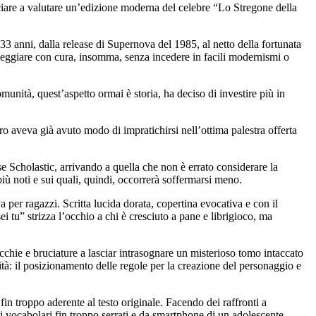
cciare a valutare un’edizione moderna del celebre “Lo Stregone della
 33 anni, dalla release di Supernova del 1985, al netto della fortunata
neggiare con cura, insomma, senza incedere in facili modernismi o
nità, quest’aspetto ormai è storia, ha deciso di investire più in
ro aveva già avuto modo di impratichirsi nell’ottima palestra offerta
ese Scholastic, arrivando a quella che non è errato considerare la
più noti e sui quali, quindi, occorrerà soffermarsi meno.
a per ragazzi. Scritta lucida dorata, copertina evocativa e con il
ei tu” strizza l’occhio a chi è cresciuto a pane e librigioco, ma
cchie e bruciature a lasciar intrasognare un misterioso tomo intaccato
ità: il posizionamento delle regole per la creazione del personaggio e
fin troppo aderente al testo originale. Facendo dei raffronti a
i vocabolari fin troppo serrati e da smartphone di un adolescente