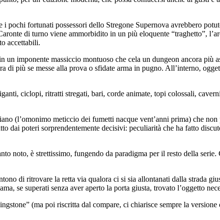
e i pochi fortunati possessori dello Stregone Supernova avrebbero potuto
Caronte di turno viene ammorbidito in un più eloquente “traghetto”, l’ar
o accettabili.
a in un imponente massiccio montuoso che cela un dungeon ancora più assu
di più se messe alla prova o sfidate arma in pugno. All’interno, oggett
iganti, ciclopi, ritratti stregati, bari, corde animate, topi colossali, caver
elliano (l’omonimo meticcio dei fumetti nacque vent’anni prima) che no
atto dai poteri sorprendentemente decisivi: peculiarità che ha fatto di
anto noto, è strettissimo, fungendo da paradigma per il resto della serie
di ritrovare la retta via qualora ci si sia allontanati dalla strada gius
ma, se superati senza aver aperto la porta giusta, trovato l’oggetto nece
vingstone” (ma poi riscritta dal compare, ci chiarisce sempre la versione