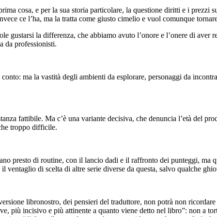
ma cosa, e per la sua storia particolare, la questione diritti e i prezzi 
invece ce l’ha, ma la tratta come giusto cimelio e vuol comunque tornare 
ole gustarsi la differenza, che abbiamo avuto l’onore e l’onere di aver res
a da professionisti.
conto: ma la vastità degli ambienti da esplorare, personaggi da incontr
bastanza fattibile. Ma c’è una variante decisiva, che denuncia l’età del pr
he troppo difficile.
ano presto di routine, con il lancio dadi e il raffronto dei punteggi, ma q
il ventaglio di scelta di altre serie diverse da questa, salvo qualche gh
versione libronostro, dei pensieri del traduttore, non potrà non ricordare
, più incisivo e più attinente a quanto viene detto nel libro”: non a tor