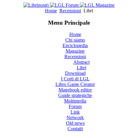
Home
Recensioni
Libri
Menu Principale
Home
Chi siamo
Enciclopedia
Magazine
Recensioni
Abstract
Libri
Download
I Corti di LGL
Libro Game Creator
Magebook editor
Guide strategiche
Multimedia
Forum
Link
Network
Old news
Contatti