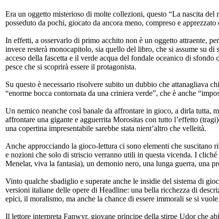
Era un oggetto misterioso di molte collezioni, questo “La nascita del ma
posseduto da pochi, giocato da ancora meno, compreso e apprezzato 
In effetti, a osservarlo di primo acchito non è un oggetto attraente, pe
invece resterà monocapitolo, sia quello del libro, che si assume su di s
acceso della fascetta e il verde acqua del fondale oceanico di sfondo c
pesce che si scoprirà essere il protagonista.
Su questo è necessario risolvere subito un dubbio che attanagliava ch
“enorme bocca contornata da una criniera verde”, che è anche “imposs
Un nemico neanche così banale da affrontare in gioco, a dirla tutta, 
affrontare una gigante e agguerrita Morositas con tutto l’effetto (trag
una copertina impresentabile sarebbe stata nient’altro che velleità.
Anche approcciando la gioco-lettura ci sono elementi che suscitano ritr
e nozioni che solo di striscio verranno utili in questa vicenda. I clic
Menelar, viva la fantasia), un demonio nero, una lunga guerra, una pr
Vinto qualche sbadiglio e superate anche le insidie del sistema di gioc
versioni italiane delle opere di Headline: una bella ricchezza di descri
epici, il moralismo, ma anche la chance di essere immorali se si vuole
Il lettore interpreta Fanwyr, giovane principe della stirpe Udor che abit