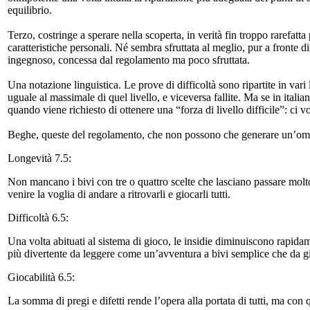
equilibrio.
Terzo, costringe a sperare nella scoperta, in verità fin troppo rarefatta
caratteristiche personali. Né sembra sfruttata al meglio, pur a fronte di
ingegnoso, concessa dal regolamento ma poco sfruttata.
Una notazione linguistica. Le prove di difficoltà sono ripartite in va
uguale al massimale di quel livello, e viceversa fallite. Ma se in itali
quando viene richiesto di ottenere una “forza di livello difficile”: ci v
Beghe, queste del regolamento, che non possono che generare un’om
Longevità 7.5:
Non mancano i bivi con tre o quattro scelte che lasciano passare molto
venire la voglia di andare a ritrovarli e giocarli tutti.
Difficoltà 6.5:
Una volta abituati al sistema di gioco, le insidie diminuiscono rapidam
più divertente da leggere come un’avventura a bivi semplice che da g
Giocabilità 6.5:
La somma di pregi e difetti rende l’opera alla portata di tutti, ma con 