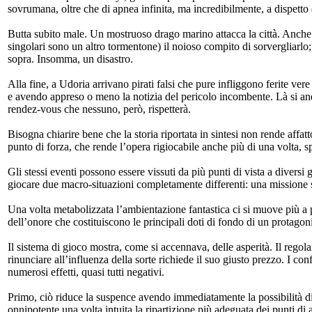
sovrumana, oltre che di apnea infinita, ma incredibilmente, a dispetto d
Butta subito male. Un mostruoso drago marino attacca la città. Anche s
singolari sono un altro tormentone) il noioso compito di sorvergliarlo; 
sopra. Insomma, un disastro.
Alla fine, a Udoria arrivano pirati falsi che pure infliggono ferite vere
e avendo appreso o meno la notizia del pericolo incombente. Là si an
rendez-vous che nessuno, però, rispetterà.
Bisogna chiarire bene che la storia riportata in sintesi non rende affatt
punto di forza, che rende l’opera rigiocabile anche più di una volta, s
Gli stessi eventi possono essere vissuti da più punti di vista a diversi g
giocare due macro-situazioni completamente differenti: una missione st
Una volta metabolizzata l’ambientazione fantastica ci si muove più a p
dell’onore che costituiscono le principali doti di fondo di un protago
Il sistema di gioco mostra, come si accennava, delle asperità. Il rego
rinunciare all’influenza della sorte richiede il suo giusto prezzo. I con
numerosi effetti, quasi tutti negativi.
Primo, ciò riduce la suspence avendo immediatamente la possibilità di s
onnipotente una volta intuita la ripartizione più adeguata dei punti di 