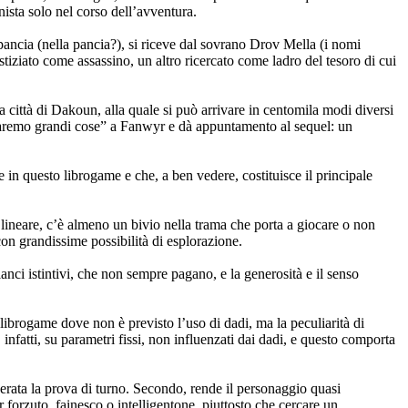
nista solo nel corso dell’avventura.
 pancia (nella pancia?), si riceve dal sovrano Drov Mella (i nomi
ustiziato come assassino, un altro ricercato come ladro del tesoro di cui
ina città di Dakoun, alla quale si può arrivare in centomila modi diversi
“faremo grandi cose” a Fanwyr e dà appuntamento al sequel: un
re in questo librogame e che, a ben vedere, costituisce il principale
ura lineare, c’è almeno un bivio nella trama che porta a giocare o non
on grandissime possibilità di esplorazione.
nci istintivi, che non sempre pagano, e la generosità e il senso
librogame dove non è previsto l’uso di dadi, ma la peculiarità di
, infatti, su parametri fissi, non influenzati dai dadi, e questo comporta
perata la prova di turno. Secondo, rende il personaggio quasi
r forzuto, fainesco o intelligentone, piuttosto che cercare un