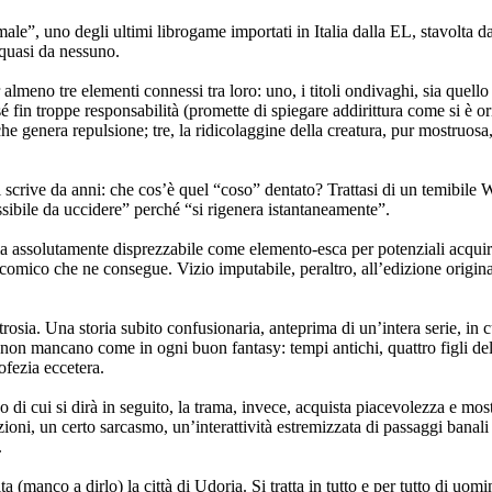
le”, uno degli ultimi librogame importati in Italia dalla EL, stavolta dal
quasi da nessuno.
r almeno tre elementi connessi tra loro: uno, i titoli ondivaghi, sia quel
é fin troppe responsabilità (promette di spiegare addirittura come si è or
he genera repulsione; tre, la ridicolaggine della creatura, pur mostruosa,
i scrive da anni: che cos’è quel “coso” dentato? Trattasi di un temibil
ibile da uccidere” perché “si rigenera istantaneamente”.
ma assolutamente disprezzabile come elemento-esca per potenziali acquire
i)comico che ne consegue. Vizio imputabile, peraltro, all’edizione origina
osia. Una storia subito confusionaria, anteprima di un’intera serie, in cu
hé non mancano come in ogni buon fantasy: tempi antichi, quattro figli d
ofezia eccetera.
o di cui si dirà in seguito, la trama, invece, acquista piacevolezza e mos
zioni, un certo sarcasmo, un’interattività estremizzata di passaggi banali
.
a (manco a dirlo) la città di Udoria. Si tratta in tutto e per tutto di uom