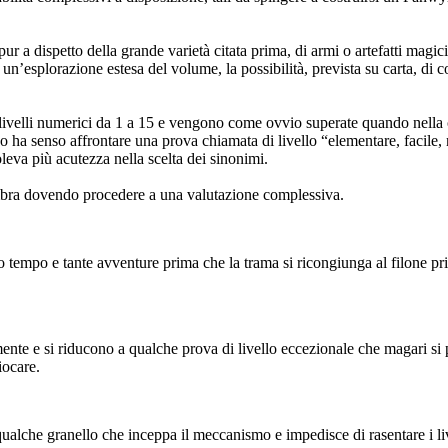
 pur a dispetto della grande varietà citata prima, di armi o artefatti magi
 un’esplorazione estesa del volume, la possibilità, prevista su carta, di c
ri livelli numerici da 1 a 15 e vengono come ovvio superate quando nella
ano ha senso affrontare una prova chiamata di livello “elementare, facile, 
oleva più acutezza nella scelta dei sinonimi.
bra dovendo procedere a una valutazione complessiva.
 tempo e tante avventure prima che la trama si ricongiunga al filone pri
ente e si riducono a qualche prova di livello eccezionale che magari si p
iocare.
qualche granello che inceppa il meccanismo e impedisce di rasentare i live