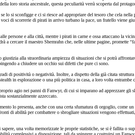
ella loro storia ancestrale, questa peculiarità verrà scoperta dal protago
e lo si sconfigge e ci si riesce ad appropriare del tesoro che cela nella
voci di scorrerie di pirati in arrivo turbano la pace, un fratello viene gi
 alle persone e alla città, mentre i pirati in carne e ossa attaccano la vic
drà a cercare il maestro Shemrahn che, nelle ultime pagine, promette 
o giustizia alla straordinaria ampiezza di situazioni che si potrà affronta
pingendo a chiudere un occhio sui difetti che pure ci sono.
radi di positività o negatività. Inoltre, a dispetto della già citata strutt
ealth in esplorazione o una più politica in casa, a loro volta entrambe c
roprio agio nei panni di Fanwyr, di cui si imparano ad apprezzare gli sla
nista sostanzialmente azzeccato.
lamento lo presenta, anche con una certa sfumatura di orgoglio, come un 
fronti di abilità per combattere o sbrogliare situazioni vengono effettuati
apere, una volta memorizzate le proprie statistiche, se si è fallita o su
abilità complessivi a disposizione, tali da spingere a costruirsi un Fanwy