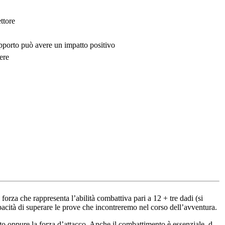
ttore
upporto può avere un impatto positivo
ere
forza che rappresenta l’abilità combattiva pari a 12 + tre dadi (si
capacità di superare le prove che incontreremo nel corso dell’avventura.
to oppure la forza d’attacco. Anche il combattimento è essenziale, d