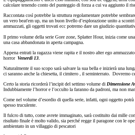
calcolare tenendo conto del punteggio di forza a cui va aggiunto il ri
Raccontata così potrebbe la struttura regolamentare potrebbe sembrare u
un vero beat'em up, ma un buon livello d’esplorazione unito a scontri
ammazzati, gli oggetti trovati ecc potremo dare un giudizio quantitativ
Il primo volume della serie Gore zone, Splatter Hour, inizia come una 
una casa abbandonata in aperta campagna.
Appena entrati la ragazza viene rapita e il nostro alter ego ammazzat
horror
Venerdì 13
.
Naturalmente il suo scopo sarà salvare la sua bella e inizierà una lung
ci saranno anche la chiesetta, il cimitero , il seminterrato. Dovremo cer
Certo la storia ricorderà l’incipit del settimo volume di
Dimensione A
Indubbiamente l’horror e l’occulto la faranno da padroni, ma non man
Come nel volume d’esordio di quella serie, infatti, ogni oggetto potrà
spesso truculente.
Il fulcro di tutto, come avrete immaginato, sarà costituito dai mille comba
risultato finale è molto valido, sia perché regge il paragone con le oper
ambientato in un villaggio di pescatori