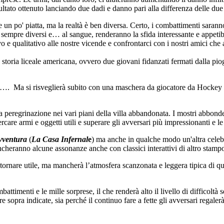
sultato ottenuto lanciando due dadi e danno pari alla differenza delle du
n po' piatta, ma la realtà è ben diversa. Certo, i combattimenti saranno 
 sempre diversi e… al sangue, renderanno la sfida interessante e appetib
o e qualitativo alle nostre vicende e confrontarci con i nostri amici che
storia liceale americana, ovvero due giovani fidanzati fermati dalla piog
o…. Ma si risveglierà subito con una maschera da giocatore da Hockey in
a peregrinazione nei vari piani della villa abbandonata. I mostri abbonder
care armi e oggetti utili e superare gli avversari più impressionanti e le s
vventura
(
La Casa Infernal
e
) ma anche in qualche modo un'altra celeb
cheranno alcune assonanze anche con classici interattivi di altro stamp
 tornare utile, ma mancherà l’atmosfera scanzonata e leggera tipica di qu
ttimenti e le mille sorprese, il che renderà alto il livello di difficoltà se
e sopra indicate, sia perché il continuo fare a fette gli avversari regaler