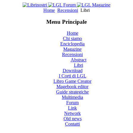
Home
Recensioni
Libri
Menu Principale
Home
Chi siamo
Enciclopedia
Magazine
Recensioni
Abstract
Libri
Download
I Corti di LGL
Libro Game Creator
Magebook editor
Guide strategiche
Multimedia
Forum
Link
Network
Old news
Contatti