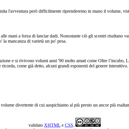
Finita l'avventura però difficilmente riprenderemo in mano il volume, visto
lle mani a forza di lanciar dadi. Nonostante ciò gli scontri risultano var
o' la mancanza di varietà un po' pesa.
ll’azione e si rivivono volumi anni '90 molto amati come Oltre l’incubo
e ricorda, come già detto, alcuni grandi esponenti del genere interattivo.
 volume divertente di cui auspichiamo al più presto un ancor più esaltan
validato
XHTML
e
CSS
.