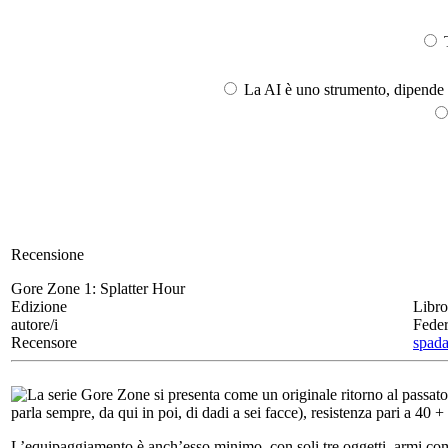
T
La AI è uno strumento, dipende l
Recensione
Gore Zone 1:
Splatter Hour
Edizione
Libr
autore/i
Fede
Recensore
spada
La serie Gore Zone si presenta come un originale ritorno al passato.
parla sempre, da qui in poi, di dadi a sei facce), resistenza pari a 40 
L’equipaggiamento è anch’esso minimo, con soli tre oggetti, armi comp