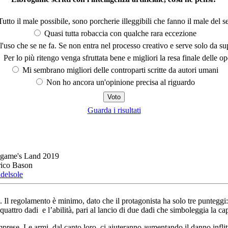
utto il male possibile, sono porcherie illeggibili che fanno il male del se
Quasi tutta robaccia con qualche rara eccezione
'uso che se ne fa. Se non entra nel processo creativo e serve solo da s
Per lo più ritengo venga sfruttata bene e migliori la resa finale delle op
Mi sembrano migliori delle controparti scritte da autori umani
Non ho ancora un'opinione precisa al riguardo
Guarda i risultati
ogame's Land 2019
rico Bason
delsole
 Il regolamento è minimo, dato che il protagonista ha solo tre punteggi: 
+ quattro dadi e l’abilità, pari al lancio di due dadi che simboleggia la 
rese. Le armi, dal canto loro, ci aiuteranno aumentando il danno inflit