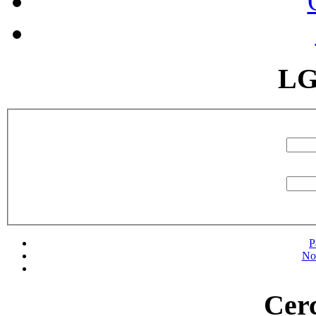
LG
P
No
Cerc