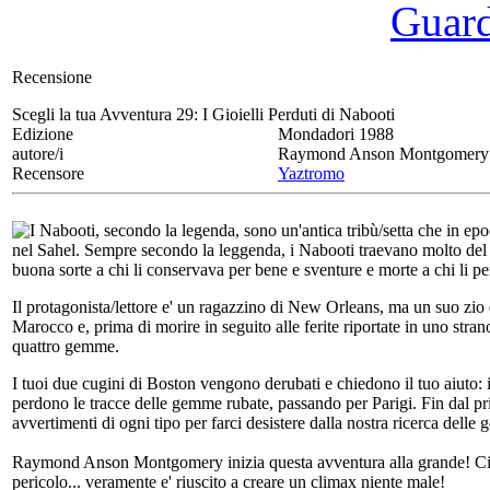
Guarda
Recensione
Scegli la tua Avventura 29:
I Gioielli Perduti di Nabooti
Edizione
Mondadori 1988
autore/i
Raymond Anson Montgomery
Recensore
Yaztromo
I Nabooti, secondo la legenda, sono un'antica tribù/setta che in epo
nel Sahel. Sempre secondo la leggenda, i Nabooti traevano molto del 
buona sorte a chi li conservava per bene e sventure e morte a chi li p
Il protagonista/lettore e' un ragazzino di New Orleans, ma un suo zi
Marocco e, prima di morire in seguito alle ferite riportate in uno stran
quattro gemme.
I tuoi due cugini di Boston vengono derubati e chiedono il tuo aiuto: i
perdono le tracce delle gemme rubate, passando per Parigi. Fin dal pri
avvertimenti di ogni tipo per farci desistere dalla nostra ricerca del
Raymond Anson Montgomery inizia questa avventura alla grande! Ci son
pericolo... veramente e' riuscito a creare un climax niente male!