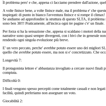
Il problema pero' e che, appena ci facciamo prendere dall'azione, quel
A volte finisce bene, a volte finisce male, ma il problema e' che ques
inspiegati: di punto in bianco l'avventura finisce e si rompe il climax!
Se andiamo ad approfondire la struttura di questo SLTA, il problema sa
sono ben 38!!! Praticamente, all'incirca ogni tre pagine c'e' un finale.
Per forza si ha la sensazione che, appena si scaldano i motori della na
narrative sono quasi sempre divergenti, con i bivi che in generale non
rendendo ogni singola evoluzione più breve.
E' un vero peccato, perche' avrebbe potuto essere uno dei migliori SLA
quello che avrebbe potuto essere, ma non si e' concretizzato. Che occ
Longevità 7:
Il protagonista lettore e' abbastanza invogliato a cercare nuovi finali p
compiuta.
Difficoltà 0:
I finali vengono spesso percepiti come totalmente casuali e non legati al
facilità, quindi preferiamo non assegnare un voto.
Giocabilità 2: