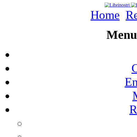
Home
Re
Menu 
C
En
R