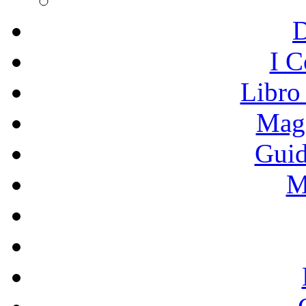
I C
Libro
Mage
Guid
M