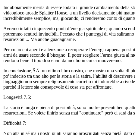
Indubbiamente merita di essere lodato il grande cambiamento della sto
videogioco arcade Splatter House, a un livello decisamente più matur
incredibilmente semplice, ma, giocando, ci renderemo conto di quanta
Avremo infatti cinquecento punti d’energia spirituale e, quando scend
potremmo sentirci invincibili. Peccato che i punteggi di vita salira
resurrezioni... Ma anche guadagnarne.
Per cui occhi aperti e attenzione a recuperare l’energia appena possib
armi da usare secondo il bisogno. Il poter scegliere l’arma giusta al m
rendono bene il tipo di scenari da incubo in cui ci muoveremo.
In conclusione,ÂÂ un ottimo libro nostro, che mostra una volta di pi
po' indeciso tra uno alto per la storia e la satira, l’abilità di descriv
linguaggio non sempre religiosamente corretto mi indurrebbe a rivede
purché il lettore sia consapevole di cosa sta per affrontare.
Longevità 7.5:
La storia è lunga e piena di possibilità; sono inoltre presenti ben quattr
resurrezioni. Se volete finirlo senza mai "continuare" però ci sarà da s
Difficoltà 7:
Non alta in sé ma i nostri punti saranno prosciugati senza pietà, dat