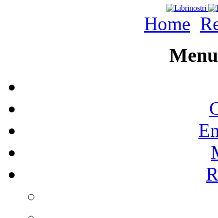
Home
Re
Menu 
C
En
R