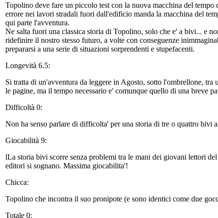
Topolino deve fare un piccolo test con la nuova macchina del tempo d
errore nei lavori stradali fuori dall'edificio manda la macchina del te
qui parte l'avventura.
Ne salta fuori una classica storia di Topolino, solo che e' a bivi... e n
ridefinire il nostro stesso futuro, a volte con conseguenze inimmaginab
prepararsi a una serie di situazioni sorprendenti e stupefacenti.
Longevità 6.5:
Si tratta di un'avventura da leggere in Agosto, sotto l'ombrellone, tra 
le pagine, ma il tempo necessario e' comunque quello di una breve pausa
Difficoltà 0:
Non ha senso parlare di difficolta' per una storia di tre o quattro bivi 
Giocabilità 9:
lLa storia bivi scorre senza problemi tra le mani dei giovani lettori del
editori si sognano. Massima giocabilita'!
Chicca:
Topolino che incontra il suo pronipote (e sono identici come due goc
Totale 0: