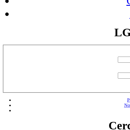
LG
P
No
Cerc