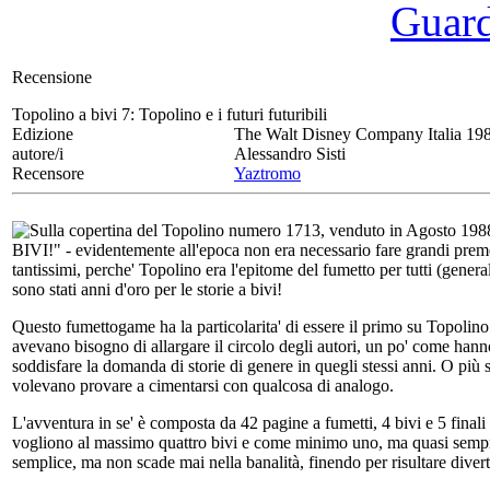
Guarda
Recensione
Topolino a bivi 7:
Topolino e i futuri futuribili
Edizione
The Walt Disney Company Italia 19
autore/i
Alessandro Sisti
Recensore
Yaztromo
Sulla copertina del Topolino numero 1713, venduto in Agosto 1988
BIVI!" - evidentemente all'epoca non era necessario fare grandi premes
tantissimi, perche' Topolino era l'epitome del fumetto per tutti (genera
sono stati anni d'oro per le storie a bivi!
Questo fumettogame ha la particolarita' di essere il primo su Topoli
avevano bisogno di allargare il circolo degli autori, un po' come hann
soddisfare la domanda di storie di genere in quegli stessi anni. O più
volevano provare a cimentarsi con qualcosa di analogo.
L'avventura in se' è composta da 42 pagine a fumetti, 4 bivi e 5 finali (t
vogliono al massimo quattro bivi e come minimo uno, ma quasi sempre 
semplice, ma non scade mai nella banalità, finendo per risultare divert