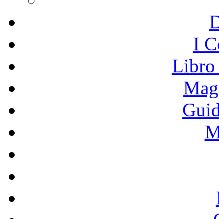
I C
Libro
Mage
Guid
M