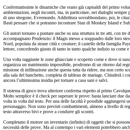
Confermatissime le dinamiche che erano già capisaldi del primo volum
ambientazioni, negli incontri, ma, in particolare, nei dialoghi sempre 
di uno stregone, Evremondo. Addirittura sovrabbondano, poi, le citazion
Basti pensare che si potranno incontrare Stan di Monkey Island e S
Gli autori tornano a puntare anche su una struttura in tre atti, con tr
accompagnano Prudenzio: il Magis messo a soqquadro dalle loro stesse
Nord, popolata da strane città e creature; il castello della famiglia Pay
lettore, concedendo giusto di tanto in tanto qualche indizio su come e
Una volta raggiunte le zone ghiacciate e scoperto come e dove si nasco
organizza un matrimonio impossibile, prodromo di un ritorno dal regn
missione di infiltrazione anche questa tutta da ridere, ma non certo sc
alla sala del banchetto, completa di tableau de mariage. Chiuderà i cont
ancora l’ultimissima insidia per tornare a casa sani e salvi.
Il sistema di gioco trova ulteriore conferma rispetto al primo Cavolqu
Molto semplice è il check per superare le prove: basta lanciare due dadi
volta in volta dal testo. Per una delle facoltà è possibile aggiungersi
personaggio. Non sono previsti combattimenti, almeno a livello di reg
testo attraverso bivi e prove a condurre gli scontri.
Completano il motore un inventario (infinito) di oggetti che si possono
necessità delle prove. Ma al contempo i vari elementi potrebbero anche 