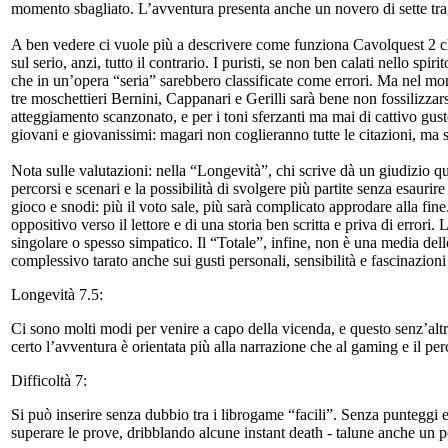
momento sbagliato. L’avventura presenta anche un novero di sette tragua
A ben vedere ci vuole più a descrivere come funziona Cavolquest 2 ch
sul serio, anzi, tutto il contrario. I puristi, se non ben calati nello spir
che in un’opera “seria” sarebbero classificate come errori. Ma nel mon
tre moschettieri Bernini, Cappanari e Gerilli sarà bene non fossilizza
atteggiamento scanzonato, e per i toni sferzanti ma mai di cattivo gust
giovani e giovanissimi: magari non coglieranno tutte le citazioni, ma s
Nota sulle valutazioni: nella “Longevità”, chi scrive dà un giudizio q
percorsi e scenari e la possibilità di svolgere più partite senza esaurir
gioco e snodi: più il voto sale, più sarà complicato approdare alla fi
oppositivo verso il lettore e di una storia ben scritta e priva di error
singolare o spesso simpatico. Il “Totale”, infine, non è una media dell
complessivo tarato anche sui gusti personali, sensibilità e fascinazioni
Longevità 7.5:
Ci sono molti modi per venire a capo della vicenda, e questo senz’altro
certo l’avventura è orientata più alla narrazione che al gaming e il per
Difficoltà 7:
Si può inserire senza dubbio tra i librogame “facili”. Senza punteggi e 
superare le prove, dribblando alcune instant death - talune anche un p