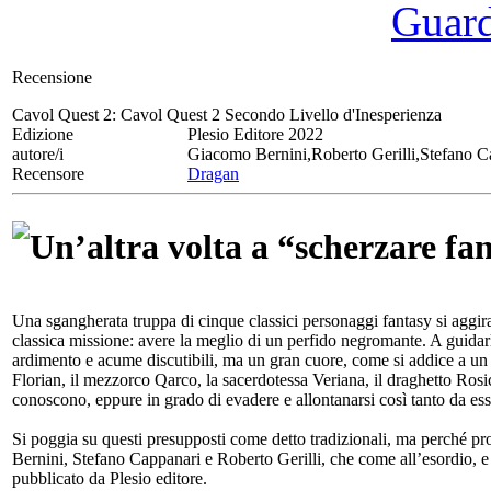
Guarda
Recensione
Cavol Quest 2:
Cavol Quest 2 Secondo Livello d'Inesperienza
Edizione
Plesio Editore 2022
autore/i
Giacomo Bernini,Roberto Gerilli,Stefano C
Recensore
Dragan
Un’altra volta a “scherzare fa
Una sgangherata truppa di cinque classici personaggi fantasy si aggira 
classica missione: avere la meglio di un perfido negromante. A guidar
ardimento e acume discutibili, ma un gran cuore, come si addice a un p
Florian, il mezzorco Qarco, la sacerdotessa Veriana, il draghetto Rosicc
conoscono, eppure in grado di evadere e allontanarsi così tanto da ess
Si poggia su questi presupposti come detto tradizionali, ma perché pr
Bernini, Stefano Cappanari e Roberto Gerilli, che come all’esordio, e 
pubblicato da Plesio editore.