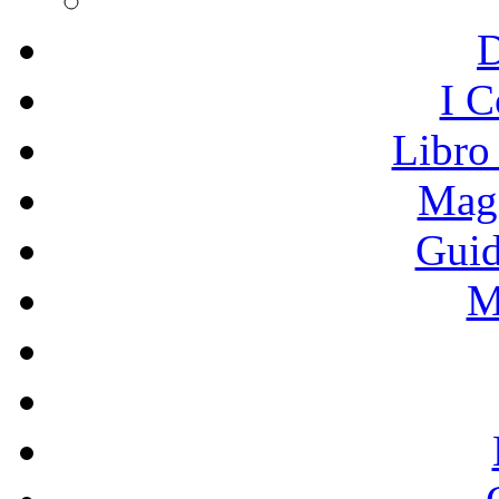
I C
Libro
Mage
Guid
M