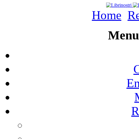
Home
Re
Menu 
C
En
R