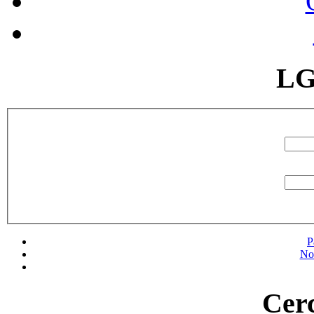
LG
P
No
Cerc