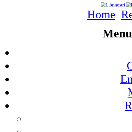
Home
Re
Menu 
C
En
R