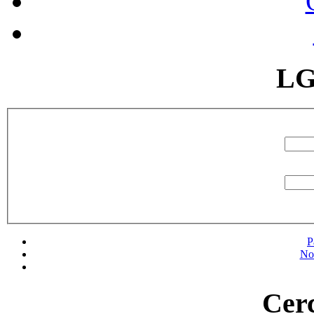
LG
P
No
Cerc