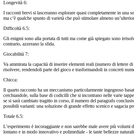
Longevità 6:
I racconti brevi si lasceranno esplorare quasi completamente in una sol
ma c’è qualche spunto di varietà che può stimolare almeno un’ulterior
Difficoltà 6.5:
Gli enigmi sono alla portata di tutti ma come già spiegato sono irrisolv
contrario, azzerano la sfida.
Giocabilità 7:
Va ammirata la capacità di inserire elementi reali (numero di lettere d
risolvere, rendendoli parte del gioco e trasformandoli in concreti nume
Chicca:
Il quarto racconto ha un meccanismo particolarmente ingegnoso basato
cerchiandole, sulla base di codicilli che si incontrano nelle varie tappe
se si sarà cambiato tragitto in corso, il numero del paragrafo conclusiv
possibili varianti: una soluzione di grande effetto scenico e sagacia pr
Totale 6.5:
L’esperimento è incoraggiante e non sarebbe male avere più volumi di q
lontano e in modo innovativo e polimediale - le tante bellezze natural