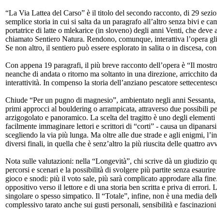
“La Via Lattea del Carso” è il titolo del secondo racconto, di 29 sezi
semplice storia in cui si salta da un paragrafo all’altro senza bivi e 
portatrice di latte o mlekarice (in sloveno) degli anni Venti, che deve 
chiamato Sentiero Natura. Rendono, comunque, interattiva l’opera gli eni
Se non altro, il sentiero può essere esplorato in salita o in discesa, c
Con appena 19 paragrafi, il più breve racconto dell’opera è “Il mostro 
neanche di andata o ritorno ma soltanto in una direzione, arricchito d
interattività. In compenso la storia dell’anziano pescatore settecente
Chiude “Per un pugno di magnesio”, ambientato negli anni Sessanta, i
primi approcci al bouldering o arrampicata, attraverso due possibili per
arzigogolato e panoramico. La scelta del tragitto è uno degli elementi 
facilmente immaginare lettori e scrittori di “corti” - causa un dipana
scegliendo la via più lunga. Ma oltre alle due strade e agli enigmi, l’inte
diversi finali, in quella che è senz’altro la più riuscita delle quattro av
Nota sulle valutazioni: nella “Longevità”, chi scrive dà un giudizio q
percorsi e scenari e la possibilità di svolgere più partite senza esaurir
gioco e snodi: più il voto sale, più sarà complicato approdare alla fi
oppositivo verso il lettore e di una storia ben scritta e priva di error
singolare o spesso simpatico. Il “Totale”, infine, non è una media dell
complessivo tarato anche sui gusti personali, sensibilità e fascinazioni