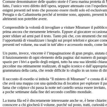
Comune denominatore delle quattro storie è l’area marina protetta di Mi
fatto, l’unico vero difetto dell’opera, seppure attenuato con l’espedie
enigmi presenti nel testo che possono essere risolti solo ed esclusi
Perugia o da Caltanissetta perché al termine sono, appunto, presenti le
altrimenti non potrebbe avere.
Comprensibile la volontà di invogliare a visitare Miramare il pubblico 
prima ancora che meramente letterario. Eppure al giocatore occasional
poter sfidare ad armi pari il testo. Tanto più che, con strumenti che m
l’opportunità di visualizzare i luoghi sui propri telefoni e giocare com
presenti nel volume, ma usati in tutt’altro e accessorio modo, come l
Un punto, invece, vincente è l’impaginazione di gran pregio, aiutata da
il funzionamento di ogni elemento della pagina: dal numero di paragrafo
spazio per i bivi a quello degli enigmi, tutto ha una sua identità chiara
piccoline ma ottimamente realizzate, di taglio iconico e dall’appropri
grammatura della carta, che rende difficile lo sfoglio in un tomo di d
Il racconto di esordio si intitola “Il mistero di Miramare” e consta di
che avrà una mappa con una quindicina di location per esplorare il par
fama che colpisce chi passa la notte nel castello senza essere invita
a poche settimane dalla fine del secondo conflitto mondiale.
La trama fila ed è discretamente interessante anche se, è bene chiarire
conoscere a chi giocherà il volume, purché sul posto, tratti, curiosità 