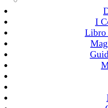
I C
Libro
Mage
Guid
M