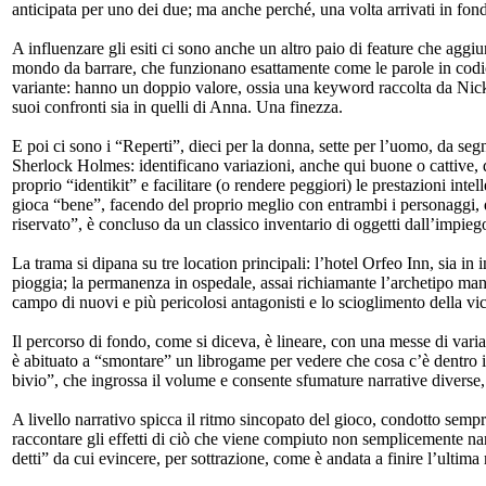
anticipata per uno dei due; ma anche perché, una volta arrivati in fon
A influenzare gli esiti ci sono anche un altro paio di feature che aggiu
mondo da barrare, che funzionano esattamente come le parole in codic
variante: hanno un doppio valore, ossia una keyword raccolta da Nick 
suoi confronti sia in quelli di Anna. Una finezza.
E poi ci sono i “Reperti”, dieci per la donna, sette per l’uomo, da segna
Sherlock Holmes: identificano variazioni, anche qui buone o cattive, de
proprio “identikit” e facilitare (o rendere peggiori) le prestazioni intel
gioca “bene”, facendo del proprio meglio con entrambi i personaggi, ques
riservato”, è concluso da un classico inventario di oggetti dall’impieg
La trama si dipana su tre location principali: l’hotel Orfeo Inn, sia in i
pioggia; la permanenza in ospedale, assai richiamante l’archetipo manzo
campo di nuovi e più pericolosi antagonisti e lo scioglimento della vic
Il percorso di fondo, come si diceva, è lineare, con una messe di varia
è abituato a “smontare” un librogame per vedere che cosa c’è dentro
bivio”, che ingrossa il volume e consente sfumature narrative diverse, 
A livello narrativo spicca il ritmo sincopato del gioco, condotto sempre 
raccontare gli effetti di ciò che viene compiuto non semplicemente na
detti” da cui evincere, per sottrazione, come è andata a finire l’ultima