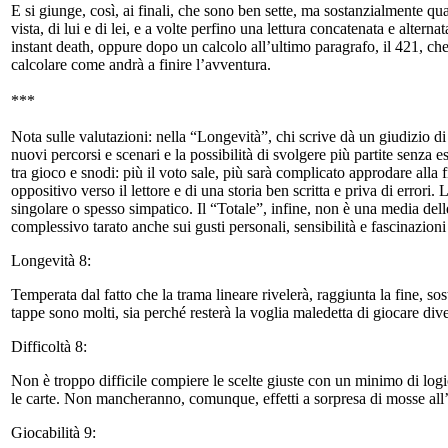
E si giunge, così, ai finali, che sono ben sette, ma sostanzialmente qu
vista, di lui e di lei, e a volte perfino una lettura concatenata e alter
instant death, oppure dopo un calcolo all’ultimo paragrafo, il 421, che m
calcolare come andrà a finire l’avventura.
***
Nota sulle valutazioni: nella “Longevità”, chi scrive dà un giudizio d
nuovi percorsi e scenari e la possibilità di svolgere più partite senza 
tra gioco e snodi: più il voto sale, più sarà complicato approdare all
oppositivo verso il lettore e di una storia ben scritta e priva di error
singolare o spesso simpatico. Il “Totale”, infine, non è una media dell
complessivo tarato anche sui gusti personali, sensibilità e fascinazioni
Longevità 8:
Temperata dal fatto che la trama lineare rivelerà, raggiunta la fine, so
tappe sono molti, sia perché resterà la voglia maledetta di giocare dive
Difficoltà 8:
Non è troppo difficile compiere le scelte giuste con un minimo di logic
le carte. Non mancheranno, comunque, effetti a sorpresa di mosse all
Giocabilità 9: