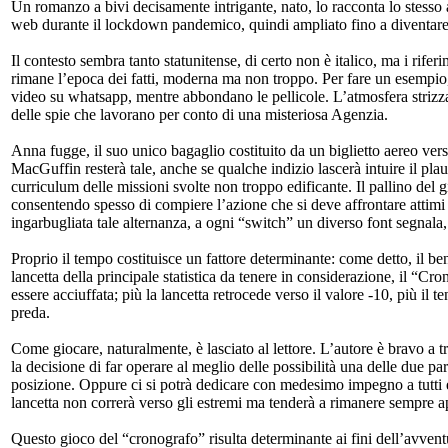
Un romanzo a bivi decisamente intrigante, nato, lo racconta lo stesso
web durante il lockdown pandemico, quindi ampliato fino a diventare
Il contesto sembra tanto statunitense, di certo non è italico, ma i rif
rimane l’epoca dei fatti, moderna ma non troppo. Per fare un esempio,
video su whatsapp, mentre abbondano le pellicole. L’atmosfera strizza
delle spie che lavorano per conto di una misteriosa Agenzia.
Anna fugge, il suo unico bagaglio costituito da un biglietto aereo vers
MacGuffin resterà tale, anche se qualche indizio lascerà intuire il pla
curriculum delle missioni svolte non troppo edificante. Il pallino del g
consentendo spesso di compiere l’azione che si deve affrontare attim
ingarbugliata tale alternanza, a ogni “switch” un diverso font segnala
Proprio il tempo costituisce un fattore determinante: come detto, il ben 
lancetta della principale statistica da tenere in considerazione, il “Cro
essere acciuffata; più la lancetta retrocede verso il valore -10, più il 
preda.
Come giocare, naturalmente, è lasciato al lettore. L’autore è bravo a tr
la decisione di far operare al meglio delle possibilità una delle due p
posizione. Oppure ci si potrà dedicare con medesimo impegno a tutti e du
lancetta non correrà verso gli estremi ma tenderà a rimanere sempre a
Questo gioco del “cronografo” risulta determinante ai fini dell’avvent