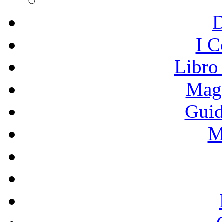
I C
Libro
Mage
Guid
M