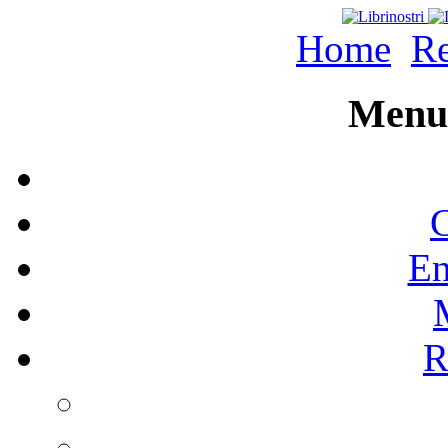
Home
Re
Menu 
C
En
R