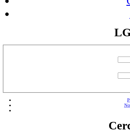
LG
P
No
Cerc