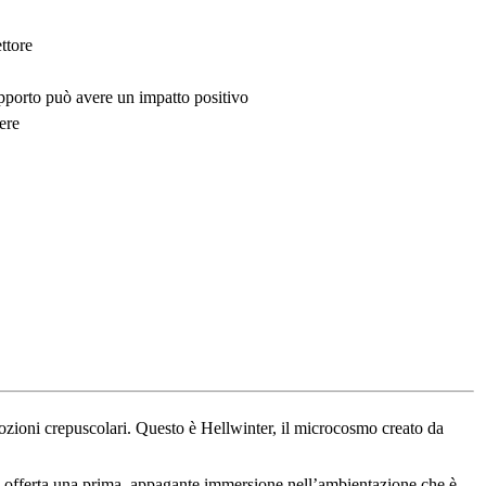
ttore
upporto può avere un impatto positivo
ere
zioni crepuscolari. Questo è Hellwinter, il microcosmo creato da
ene offerta una prima, appagante immersione nell’ambientazione che è