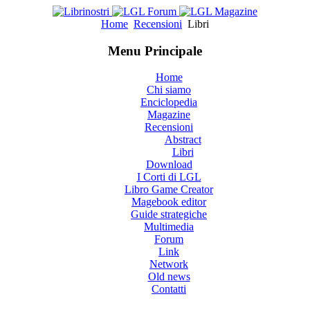
Home
Recensioni
Libri
Menu Principale
Home
Chi siamo
Enciclopedia
Magazine
Recensioni
Abstract
Libri
Download
I Corti di LGL
Libro Game Creator
Magebook editor
Guide strategiche
Multimedia
Forum
Link
Network
Old news
Contatti