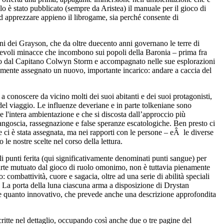
elo è stato pubblicato (sempre da Aristea) il manuale per il gioco di
ad apprezzare appieno il librogame, sia perché consente di
ni dei Grayson, che da oltre duecento anni governano le terre di
erevoli minacce che incombono sui popoli della Baronia – prima fra
imato dal Capitano Colwyn Storm e accompagnato nelle sue esplorazioni
amente assegnato un nuovo, importante incarico: andare a caccia del
 a conoscere da vicino molti dei suoi abitanti e dei suoi protagonisti,
ma del viaggio. Le influenze deveriane e in parte tolkeniane sono
 l'intera ambientazione e che si discosta dall’approccio più
angoscia, rassegnazione e false speranze escatologiche. Ben presto ci
 ci è stata assegnata, ma nei rapporti con le persone – eÂ le diverse
le nostre scelte nel corso della lettura.
ali punti ferita (qui significativamente denominati punti sangue) per
parte mutuato dal gioco di ruolo omonimo, non è tuttavia pienamente
: combattività, cuore e sagacia, oltre ad una serie di abilità speciali
in La porta della luna ciascuna arma a disposizione di Drystan
ce quanto innovativo, che prevede anche una descrizione approfondita
critte nel dettaglio, occupando così anche due o tre pagine del