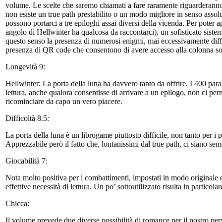
volume. Le scelte che saremo chiamati a fare raramente riguarderann
non esiste un true path prestabilito o un modo migliore in senso assolu
possono portarci a tre epiloghi assai diversi della vicenda. Per poter a
angolo di Hellwinter ha qualcosa da raccontarci), un sofisticato siste
questo senso la presenza di numerosi enigmi, mai eccessivamente diffic
presenza di QR code che consentono di avere accesso alla colonna so
Longevità 9:
Hellwinter: La porta della luna ha davvero tanto da offrire. I 400 par
lettura, anche qualora consentisse di arrivare a un epilogo, non ci pe
ricominciare da capo un vero piacere.
Difficoltà 8.5:
La porta della luna è un librogame piuttosto difficile, non tanto per i
Apprezzabile però il fatto che, lontanissimi dal true path, ci siano se
Giocabilità 7:
Nota molto positiva per i combattimenti, impostati in modo originale e g
effettive necessità di lettura. Un po’ sottoutilizzato risulta in partic
Chicca:
Il volume prevede due diverse possibilità di romance per il nostro per