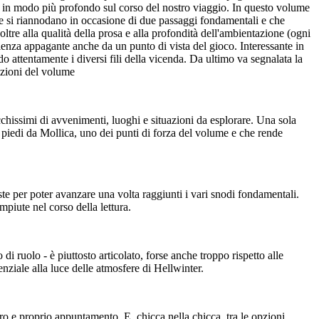
 in modo più profondo sul corso del nostro viaggio. In questo volume
 che si riannodano in occasione di due passaggi fondamentali e che
ltre alla qualità della prosa e alla profondità dell'ambientazione (ogni
ienza appagante anche da un punto di vista del gioco. Interessante in
 attentamente i diversi fili della vicenda. Da ultimo va segnalata la
ezioni del volume
cchissimi di avvenimenti, luoghi e situazioni da esplorare. Una sola
 piedi da Mollica, uno dei punti di forza del volume e che rende
ste per poter avanzare una volta raggiunti i vari snodi fondamentali.
mpiute nel corso della lettura.
i ruolo - è piuttosto articolato, forse anche troppo rispetto alle
enziale alla luce delle atmosfere di Hellwinter.
ro e proprio appuntamento. E, chicca nella chicca, tra le opzioni