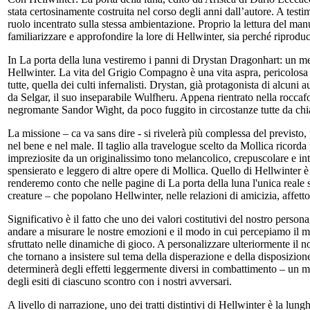
stata certosinamente costruita nel corso degli anni dall’autore. A testi
ruolo incentrato sulla stessa ambientazione. Proprio la lettura del ma
familiarizzare e approfondire la lore di Hellwinter, sia perché riprodu
In La porta della luna vestiremo i panni di Drystan Dragonhart: un me
Hellwinter. La vita del Grigio Compagno è una vita aspra, pericolosa 
tutte, quella dei culti infernalisti. Drystan, già protagonista di al
da Selgar, il suo inseparabile Wulfheru. Appena rientrato nella rocca
negromante Sandor Wight, da poco fuggito in circostanze tutte da chiar
La missione – ca va sans dire - si rivelerà più complessa del previsto, 
nel bene e nel male. Il taglio alla travelogue scelto da Mollica ricorda 
impreziosite da un originalissimo tono melancolico, crepuscolare e int
spensierato e leggero di altre opere di Mollica. Quello di Hellwinter 
renderemo conto che nelle pagine di La porta della luna l'unica reale 
creature – che popolano Hellwinter, nelle relazioni di amicizia, affett
Significativo è il fatto che uno dei valori costitutivi del nostro perso
andare a misurare le nostre emozioni e il modo in cui percepiamo il 
sfruttato nelle dinamiche di gioco. A personalizzare ulteriormente il nos
che tornano a insistere sul tema della disperazione e della disposizio
determinerà degli effetti leggermente diversi in combattimento – un 
degli esiti di ciascuno scontro con i nostri avversari.
A livello di narrazione, uno dei tratti distintivi di Hellwinter è la l