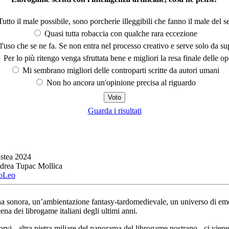
utto il male possibile, sono porcherie illeggibili che fanno il male del se
Quasi tutta robaccia con qualche rara eccezione
'uso che se ne fa. Se non entra nel processo creativo e serve solo da s
Per lo più ritengo venga sfruttata bene e migliori la resa finale delle op
Mi sembrano migliori delle controparti scritte da autori umani
Non ho ancora un'opinione precisa al riguardo
Guarda i risultati
istea 2024
drea Tupac Mollica
oLeo
a sonora, un’ambientazione fantasy-tardomedievale, un universo di emo
na dei librogame italiani degli ultimi anni.
orvi - altra pietra miliare del panorama del librogame nostrano - ci vi