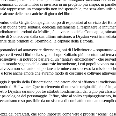
monianza di come il libro si inserisca in un progetto più ampio, in parall
nuale rappresenta un compendio non indispensabile, ma senz'altro utile 
ce alcune delle meccaniche di gioco del libro.
mbro della Grigia Compagnia, corpo di esploratori al servizio dei Baro
e in buona parte solitaria, dedicata interamente al respingere le innum
cuni audiodrammi prodotti da Mollica, è un veterano della Compagnia, st
forte di Stonecoven dalla sua ultima missione, a Drystan verrà immediat
ire dalle prigioni di Stormhold, la capitale della Baronia.
portandoci ad attraversare diverse regioni di Hellwinter e – soprattutto -
per certi versi i libri della saga di Lupo Solitario più incentrati sul te
rospettivo - si potrebbe parlare di un “fantasy emozionale” - che pervade
è un mondo segnato dalla catastrofe incombente, i cui popoli vivono tra 
salvezza non sta tanto nel portare a termine con successo la missione che
o e forse anche amore che avremo modo di costruire e coltivare attraverso 
naggio è quello della Disperazione, indicatore che si affianca ai tradizion
mondo di Hellwinter. Questo elemento di notevole originalità, che è in 
tro Drystan saranno poi tre attributi fondamentali dal taglio più classico
ne psicologica del personaggio. Infine, oltre al solito equipaggiamento, 
meccanismo reso possibile da un sistema di combattimento tanto sempli
unghezza dei paragrafi, che sono impostati come vere e proprie “scene” des