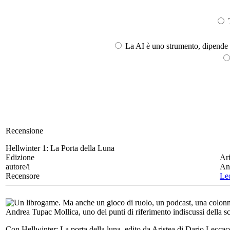
T
La AI è uno strumento, dipende l
Recensione
Hellwinter 1:
La Porta della Luna
Edizione
Ar
autore/i
An
Recensore
Le
Un librogame. Ma anche un gioco di ruolo, un podcast, una colonn
Andrea Tupac Mollica, uno dei punti di riferimento indiscussi della sce
Con Hellwinter: La porta della luna, edito da Aristea di Dario Leccac