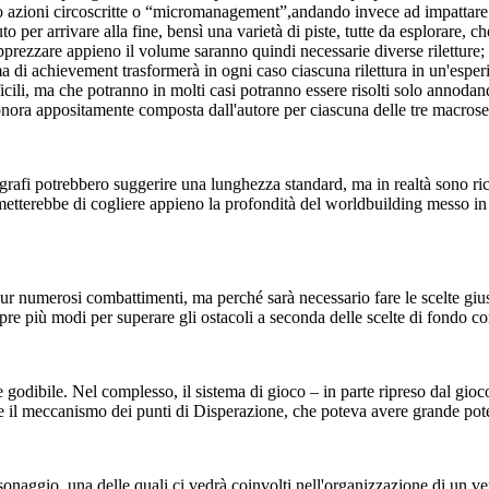
o azioni circoscritte o “micromanagement”,andando invece ad impattare
to per arrivare alla fine, bensì una varietà di piste, tutte da esplorare,
pprezzare appieno il volume saranno quindi necessarie diverse riletture; o
ma di achievement trasformerà in ogni caso ciascuna rilettura in un'esper
ili, ma che potranno in molti casi potranno essere risolti solo annodando
nora appositamente composta dall'autore per ciascuna delle tre macros
agrafi potrebbero suggerire una lunghezza standard, ma in realtà sono ri
rmetterebbe di cogliere appieno la profondità del worldbuilding messo in
 pur numerosi combattimenti, ma perché sarà necessario fare le scelte giu
mpre più modi per superare gli ostacoli a seconda delle scelte di fondo co
odibile. Nel complesso, il sistema di gioco – in parte ripreso dal gioco d
olare il meccanismo dei punti di Disperazione, che poteva avere grande pot
sonaggio, una delle quali ci vedrà coinvolti nell'organizzazione di un ve