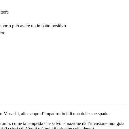
ttore
upporto può avere un impatto positivo
ere
o Musashi, allo scopo d’impadronirci di una delle sue spade.
el ronin, come la tempesta che salvò la nazione dall’invasione mongola
 (la storia di Genjii o Genjii il principe splendente).