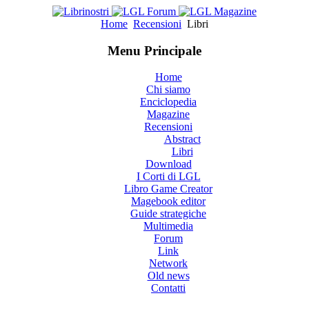
Home
Recensioni
Libri
Menu Principale
Home
Chi siamo
Enciclopedia
Magazine
Recensioni
Abstract
Libri
Download
I Corti di LGL
Libro Game Creator
Magebook editor
Guide strategiche
Multimedia
Forum
Link
Network
Old news
Contatti