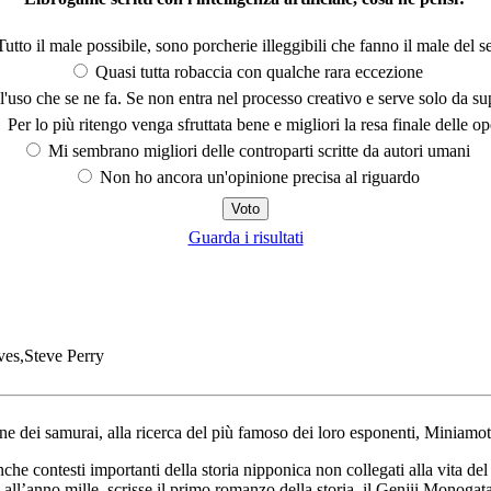
utto il male possibile, sono porcherie illeggibili che fanno il male del se
Quasi tutta robaccia con qualche rara eccezione
'uso che se ne fa. Se non entra nel processo creativo e serve solo da s
Per lo più ritengo venga sfruttata bene e migliori la resa finale delle op
Mi sembrano migliori delle controparti scritte da autori umani
Non ho ancora un'opinione precisa al riguardo
Guarda i risultati
es,Steve Perry
dei samurai, alla ricerca del più famoso dei loro esponenti, Miniamot
nche contesti importanti della storia nipponica non collegati alla vita d
ll’anno mille, scrisse il primo romanzo della storia, il Genjii Monogatari