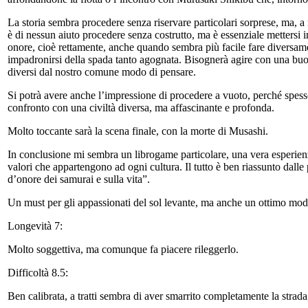
La storia sembra procedere senza riservare particolari sorprese, ma, 
è di nessun aiuto procedere senza costrutto, ma è essenziale mettersi 
onore, cioè rettamente, anche quando sembra più facile fare diversame
impadronirsi della spada tanto agognata. Bisognerà agire con una buo
diversi dal nostro comune modo di pensare.
Si potrà avere anche l’impressione di procedere a vuoto, perché spess
confronto con una civiltà diversa, ma affascinante e profonda.
Molto toccante sarà la scena finale, con la morte di Musashi.
In conclusione mi sembra un librogame particolare, una vera esperienza
valori che appartengono ad ogni cultura. Il tutto è ben riassunto dall
d’onore dei samurai e sulla vita”.
Un must per gli appassionati del sol levante, ma anche un ottimo modo,
Longevità 7:
Molto soggettiva, ma comunque fa piacere rileggerlo.
Difficoltà 8.5:
Ben calibrata, a tratti sembra di aver smarrito completamente la strad