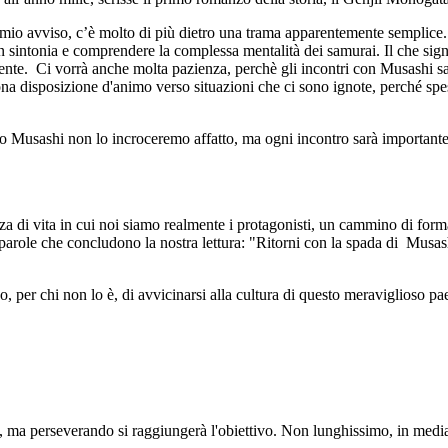
a mio avviso, c’è molto di più dietro una trama apparentemente semplice.
in sintonia e comprendere la complessa mentalità dei samurai. Il che sig
nte. Ci vorrà anche molta pazienza, perchè gli incontri con Musashi sar
na disposizione d'animo verso situazioni che ci sono ignote, perché spe
o Musashi non lo incroceremo affatto, ma ogni incontro sarà importante
 di vita in cui noi siamo realmente i protagonisti, un cammino di formaz
e parole che concludono la nostra lettura: "Ritorni con la spada di Musas
 per chi non lo è, di avvicinarsi alla cultura di questo meraviglioso pa
a, ma perseverando si raggiungerà l'obiettivo. Non lunghissimo, in media 