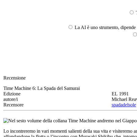
T
La AI è uno strumento, dipende l
Recensione
Time Machine 6:
La Spada del Samurai
Edizione
EL 1991
autore/i
Michael Reav
Recensore
spadadelsole
Nel sesto volume della collana Time Machine andremo nel Giappone 
Lo incontreremo in vari momenti salienti della sua vita e visiteremo a
affondandone la flotta o l’incontro con Murasaki Shikibu che, intorno a