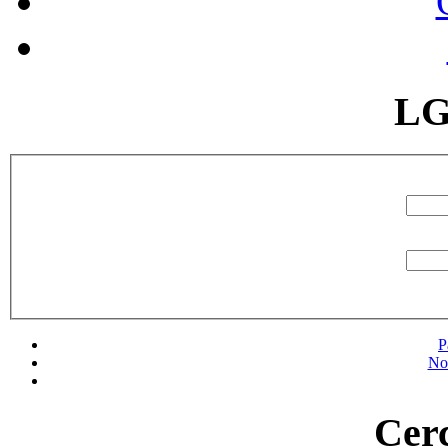
LG
P
No
Cerc