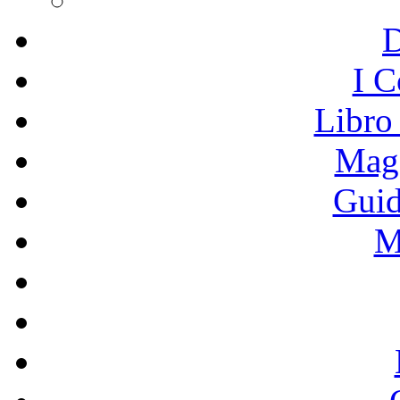
I C
Libro
Mage
Guid
M