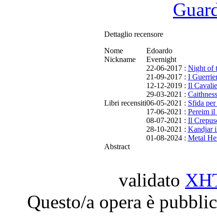
Guarda
Dettaglio recensore
Nome
Edoardo
Nickname
Evernight
22-06-2017 :
Night of
21-09-2017 :
I Guerrie
12-12-2019 :
Il Cavali
29-03-2021 :
Caithness
Libri recensiti
06-05-2021 :
Sfida per 
17-06-2021 :
Pereim il
08-07-2021 :
Il Crepus
28-10-2021 :
Kandjar 
01-08-2024 :
Metal Her
Abstract
validato
XH
Questo/a opera è pubblic