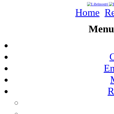
Home
Re
Menu 
C
En
R