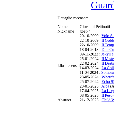
Guarda
Dettaglio recensore
Nome
Giovanni Pettinotti
Nickname
gpet74
20-10-2009 :
Volo Se
22-10-2009 :
Il Gobb
22-10-2009 :
Il Temp
18-04-2013 :
Due Cuo
09-11-2023 :
Jekyll 
25-01-2024 :
Il Mist
22-02-2024 :
Il Dest
Libri recensiti
14-03-2024 :
La Coll
11-04-2024 :
Somora 
23-05-2024 :
Where'
25-07-2024 :
Echo 93
23-01-2025 :
Alba
(Al
17-04-2025 :
La Leg
08-05-2025 :
Il Peso 
Abstract
21-12-2023 :
Child 