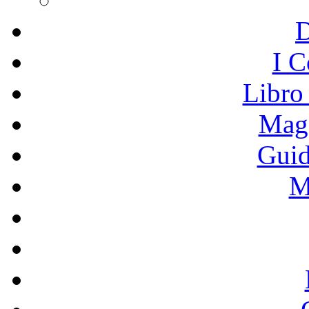
I C
Libro
Mage
Guid
M