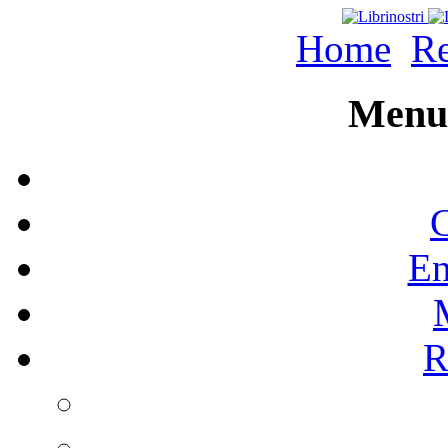
Home
Re
Menu 
C
En
R