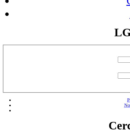
LG
P
No
Cerc