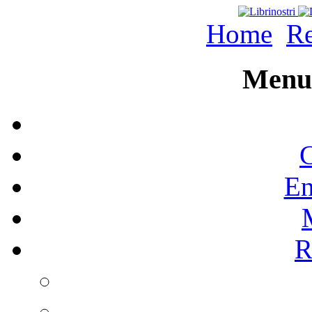
Home
Re
Menu 
C
En
R