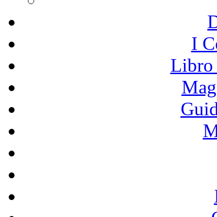
I C
Libro
Mage
Guid
M