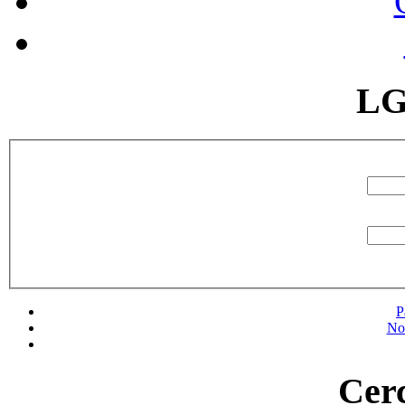
LG
P
No
Cerc