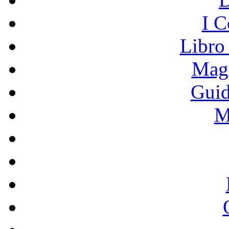
I C
Libro
Mage
Guid
M