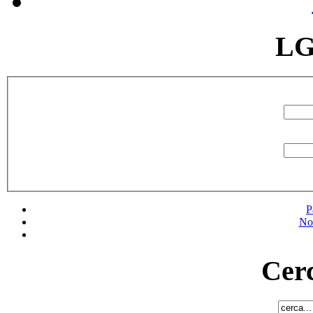
LG
P
No
Cerc