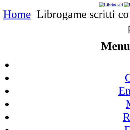
Home
Librogame scritti con 
Menu 
C
En
R