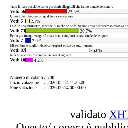
Tutto il male possibile, sono porcherie illeggibili che fanno il male del settore
Voti: 56
23.5%
Quasi tutta robaccia con qualche rara eccezione
Voti: 5
2.1%
La AI è uno strumento, dipende l'uso che se ne fa. Se non entra nel processo creativo e
Voti: 73
30.7%
Per lo più ritengo venga sfruttata bene e migliori la resa finale delle opere
Voti: 7
2.9%
Mi sembrano migliori delle controparti scritte da autori umani
Voti: 87
36.6%
Non ho ancora un'opinione precisa al riguardo
Voti: 10
4.2%
Numero di votanti
: 238
Inizio votazione
: 2026-05-14 11:35:00
Fine votazione
: 2026-09-14 00:00:00
validato
XH
Questo/a opera è pubblic