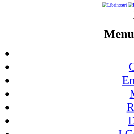
Menu 
C
En
R
I C