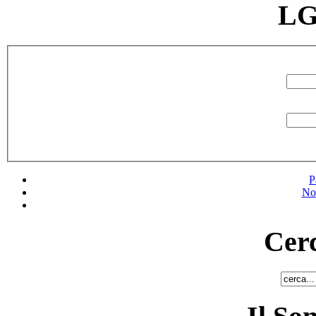
LG
P
No
Cerc