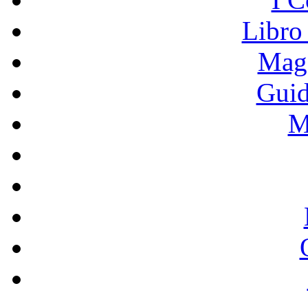
Libro
Mage
Guid
M