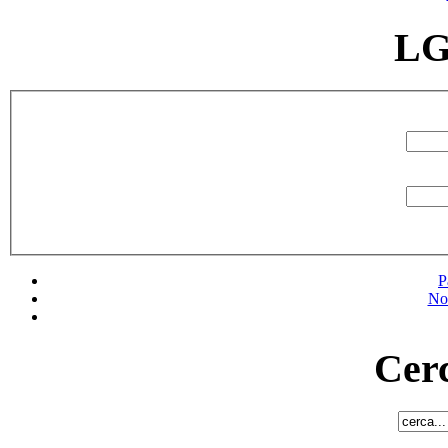
LG
P
No
Cerc