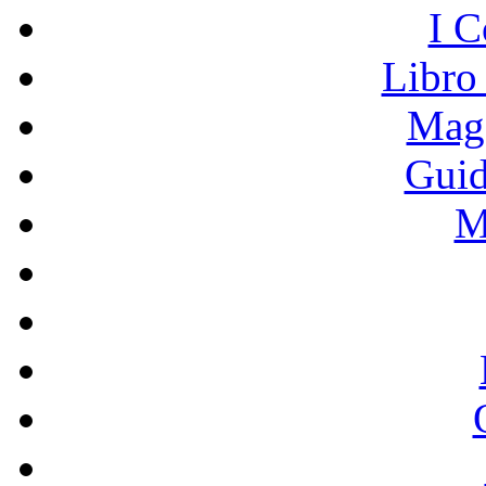
I C
Libro
Mage
Guid
M