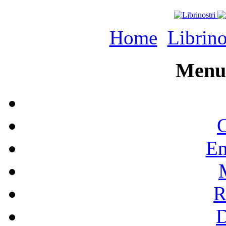
Home
Librino
Menu 
C
En
R