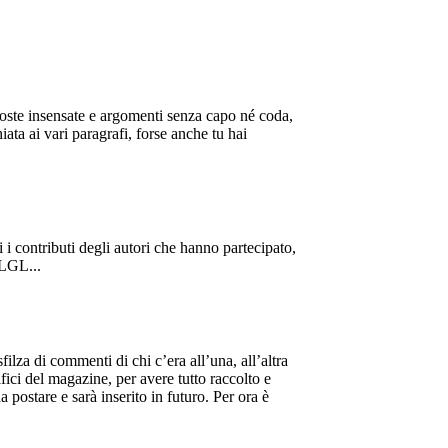
poste insensate e argomenti senza capo né coda,
ata ai vari paragrafi, forse anche tu hai
i contributi degli autori che hanno partecipato,
 LGL...
za di commenti di chi c’era all’una, all’altra
ici del magazine, per avere tutto raccolto e
postare e sarà inserito in futuro. Per ora è