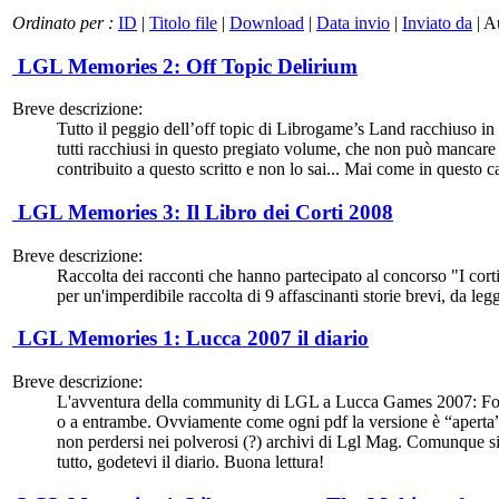
Ordinato per :
ID
|
Titolo file
|
Download
|
Data invio
|
Inviato da
| A
LGL Memories 2: Off Topic Delirium
Breve descrizione:
Tutto il peggio dell’off topic di Librogame’s Land racchiuso in
tutti racchiusi in questo pregiato volume, che non può mancare a
contribuito a questo scritto e non lo sai... Mai come in questo cas
LGL Memories 3: Il Libro dei Corti 2008
Breve descrizione:
Raccolta dei racconti che hanno partecipato al concorso "I corti
per un'imperdibile raccolta di 9 affascinanti storie brevi, da leg
LGL Memories 1: Lucca 2007 il diario
Breve descrizione:
L'avventura della community di LGL a Lucca Games 2007: Foto da 
o a entrambe. Ovviamente come ogni pdf la versione è “aperta”, e
non perdersi nei polverosi (?) archivi di Lgl Mag. Comunque sia 
tutto, godetevi il diario. Buona lettura!