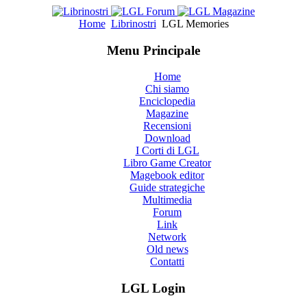
Home
Librinostri
LGL Memories
Menu Principale
Home
Chi siamo
Enciclopedia
Magazine
Recensioni
Download
I Corti di LGL
Libro Game Creator
Magebook editor
Guide strategiche
Multimedia
Forum
Link
Network
Old news
Contatti
LGL Login