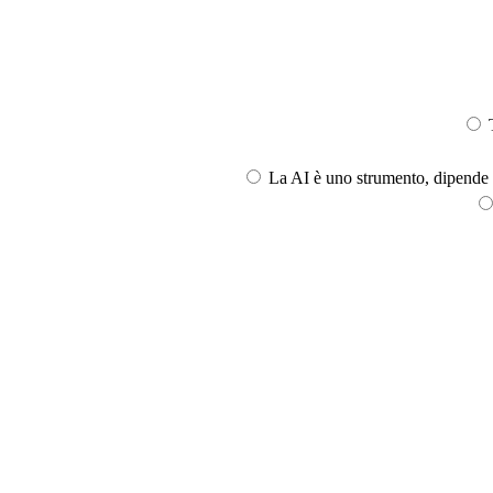
T
La AI è uno strumento, dipende l