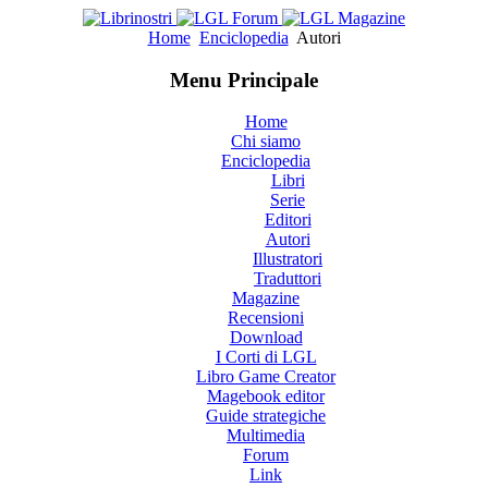
Home
Enciclopedia
Autori
Menu Principale
Home
Chi siamo
Enciclopedia
Libri
Serie
Editori
Autori
Illustratori
Traduttori
Magazine
Recensioni
Download
I Corti di LGL
Libro Game Creator
Magebook editor
Guide strategiche
Multimedia
Forum
Link