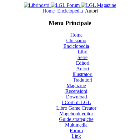
Home
Enciclopedia
Autori
Menu Principale
Home
Chi siamo
Enciclopedia
Libri
Serie
Editori
Autori
Illustratori
Traduttori
Magazine
Recensioni
Download
I Corti di LGL
Libro Game Creator
Magebook editor
Guide strategiche
Multimedia
Forum
Link