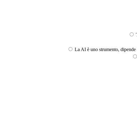
T
La AI è uno strumento, dipende l