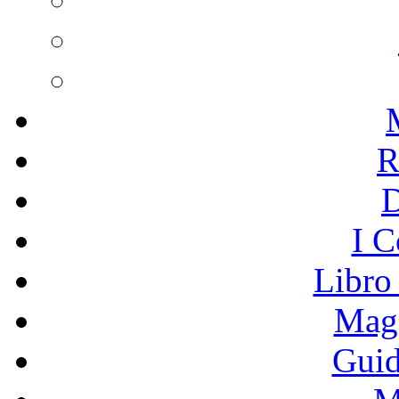
R
I C
Libro
Mage
Guid