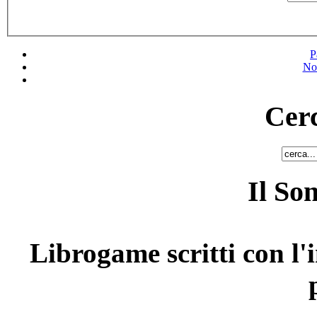
P
No
Cerc
Il So
Librogame scritti con l'i