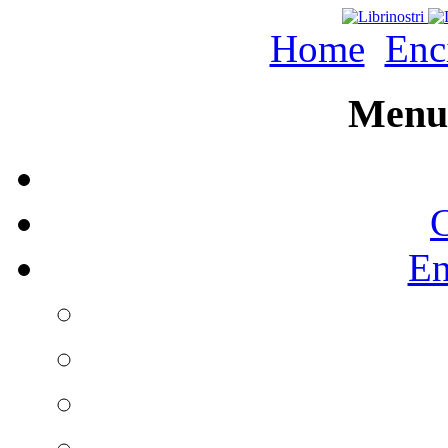
Home
Enc
Menu 
C
En