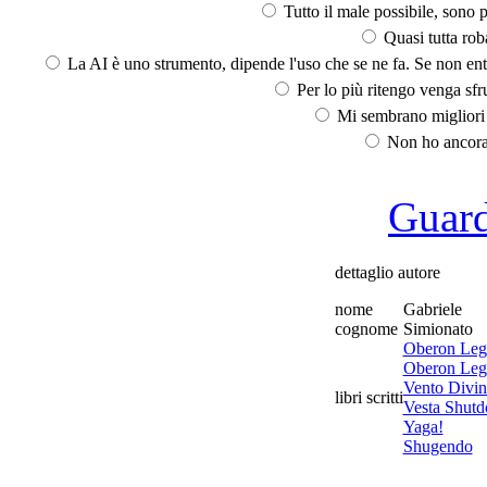
Tutto il male possibile, sono p
Quasi tutta rob
La AI è uno strumento, dipende l'uso che se ne fa. Se non ent
Per lo più ritengo venga sfru
Mi sembrano migliori d
Non ho ancora 
Guarda
dettaglio autore
nome
Gabriele
cognome
Simionato
Oberon Lege
Oberon Lege
Vento Divin
libri scritti
Vesta Shut
Yaga!
Shugendo