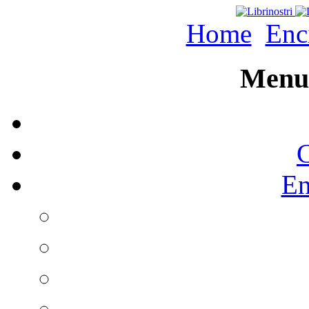
Home
Enc
Menu 
C
En