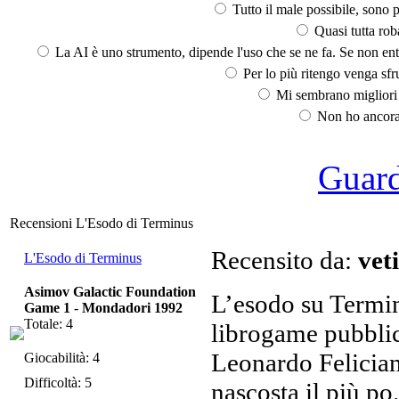
Tutto il male possibile, sono p
Quasi tutta rob
La AI è uno strumento, dipende l'uso che se ne fa. Se non ent
Per lo più ritengo venga sfru
Mi sembrano migliori d
Non ho ancora 
Guarda
Recensioni L'Esodo di Terminus
Recensito da:
vet
L'Esodo di Terminus
Asimov Galactic Foundation
L’esodo su Termin
Game 1
-
Mondadori 1992
Totale: 4
librogame pubblica
Leonardo Felician
Giocabilità: 4
Difficoltà: 5
nascosta il più po.