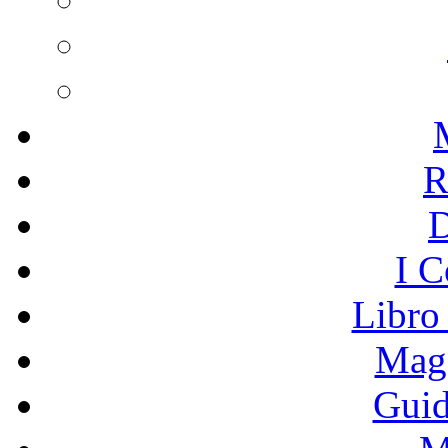
R
I C
Libro
Mage
Guid