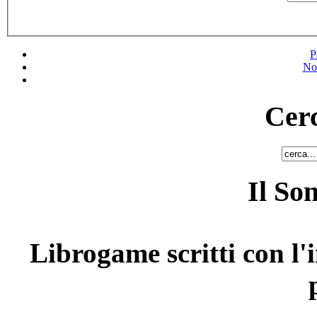
P
No
Cerc
Il So
Librogame scritti con l'i