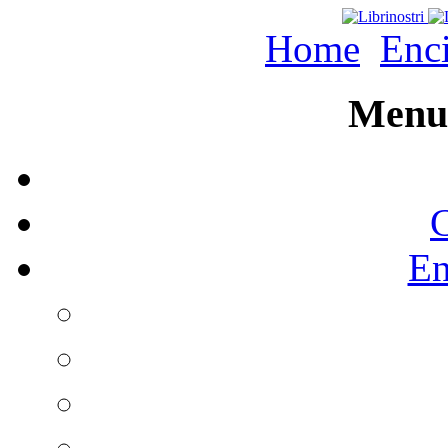
Home
Enc
Menu 
C
En