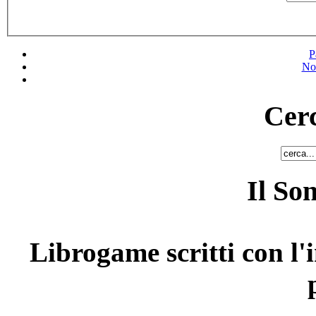
P
No
Cerc
Il So
Librogame scritti con l'i