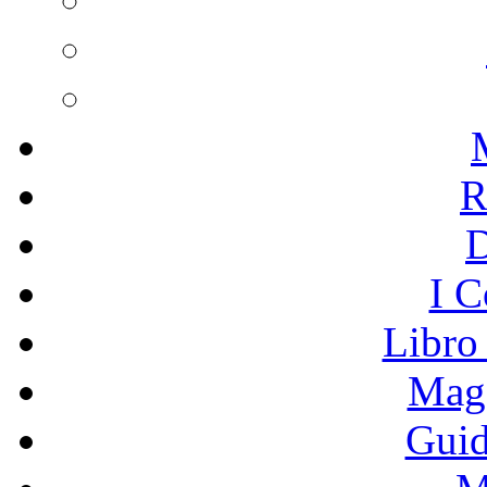
R
I C
Libro
Mage
Guid