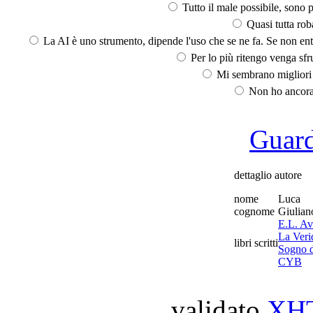
Tutto il male possibile, sono p
Quasi tutta rob
La AI è uno strumento, dipende l'uso che se ne fa. Se non ent
Per lo più ritengo venga sfru
Mi sembrano migliori d
Non ho ancora 
Guarda
dettaglio autore
nome
Luca
cognome
Giulian
E.L. Av
La Veri
libri scritti
Sogno d
CYB
validato
XH