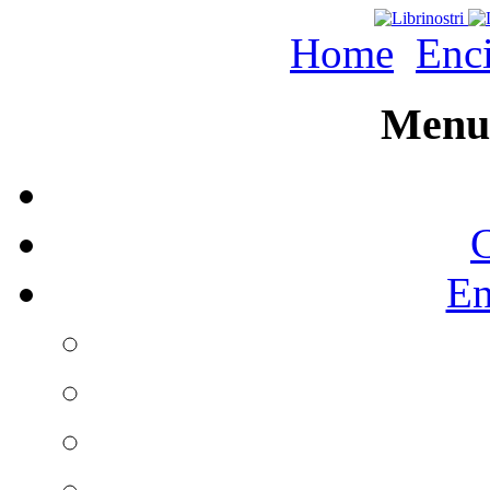
Home
Enc
Menu 
C
En