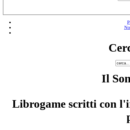
P
No
Cerc
Il So
Librogame scritti con l'i