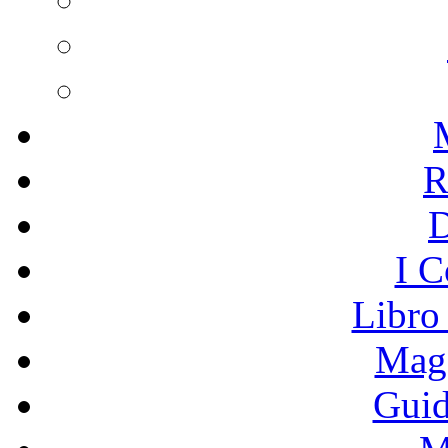
R
I C
Libro
Mage
Guid