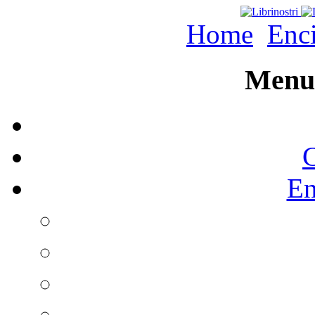
Home
Enc
Menu 
C
En