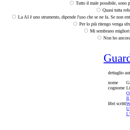
Tutto il male possibile, sono p
Quasi tutta rob
La AI è uno strumento, dipende l'uso che se ne fa. Se non ent
Per lo più ritengo venga sfru
Mi sembrano migliori d
Non ho ancora 
Guarda
dettaglio au
nome
G
cognome
L
O
Il
libri scritti
W
Un
L