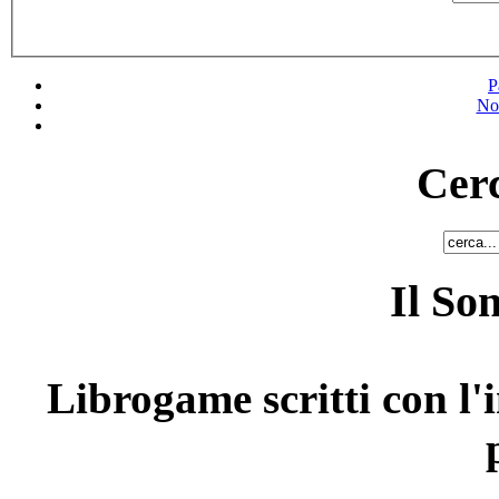
P
No
Cerc
Il So
Librogame scritti con l'i