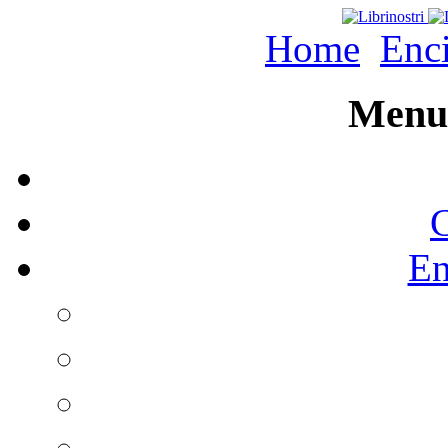
Home
Enc
Menu 
C
En