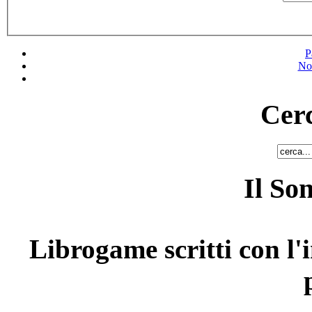
P
No
Cerc
Il So
Librogame scritti con l'i