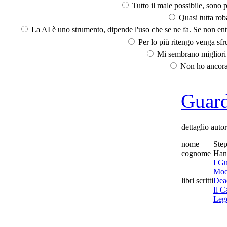
Tutto il male possibile, sono p
Quasi tutta rob
La AI è uno strumento, dipende l'uso che se ne fa. Se non ent
Per lo più ritengo venga sfru
Mi sembrano migliori d
Non ho ancora 
Guarda
dettaglio auto
nome
Ste
cognome
Han
I Gu
Moo
libri scritti
Dea
Il C
Leg