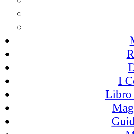
R
I C
Libro
Mage
Guid