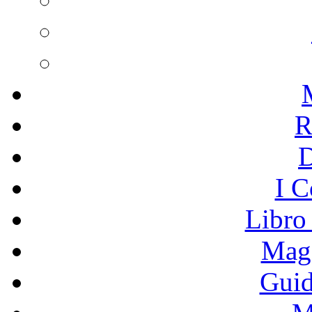
R
I C
Libro
Mage
Guid