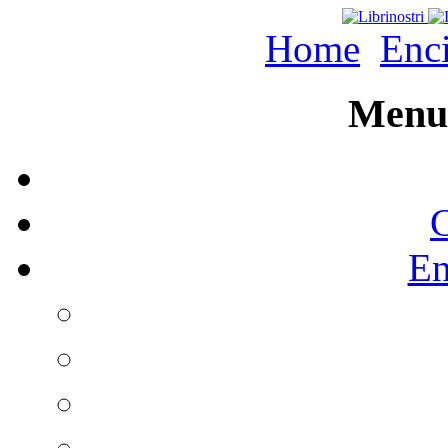
Home
Enc
Menu 
C
En