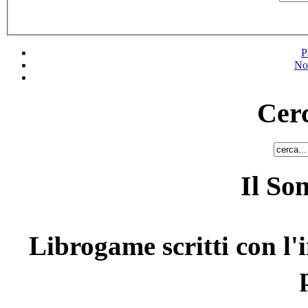
P
No
Cerc
Il So
Librogame scritti con l'i