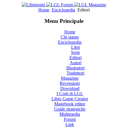
Home
Enciclopedia
Editori
Menu Principale
Home
Chi siamo
Enciclopedia
Libri
Serie
Editori
Autori
Illustratori
Traduttori
Magazine
Recensioni
Download
I Corti di LGL
Libro Game Creator
Magebook editor
Guide strategiche
Multimedia
Forum
Link