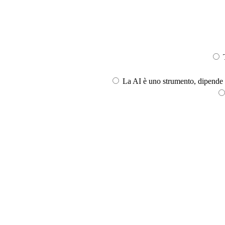
T
La AI è uno strumento, dipende l