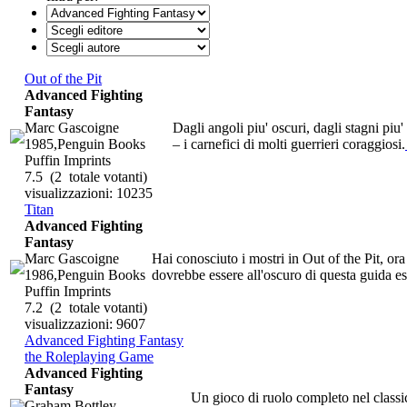
Out of the Pit
Advanced Fighting
Fantasy
Marc Gascoigne
Dagli angoli piu' oscuri, dagli stagni pi
1985,Penguin Books
– i carnefici di molti guerrieri coraggiosi.
Puffin Imprints
7.5
(2 totale votanti)
visualizzazioni: 10235
Titan
Advanced Fighting
Fantasy
Marc Gascoigne
Hai conosciuto i mostri in Out of the Pit, o
1986,Penguin Books
dovrebbe essere all'oscuro di questa guida ess
Puffin Imprints
7.2
(2 totale votanti)
visualizzazioni: 9607
Advanced Fighting Fantasy
the Roleplaying Game
Advanced Fighting
Fantasy
Un gioco di ruolo completo nel classi
Graham Bottley