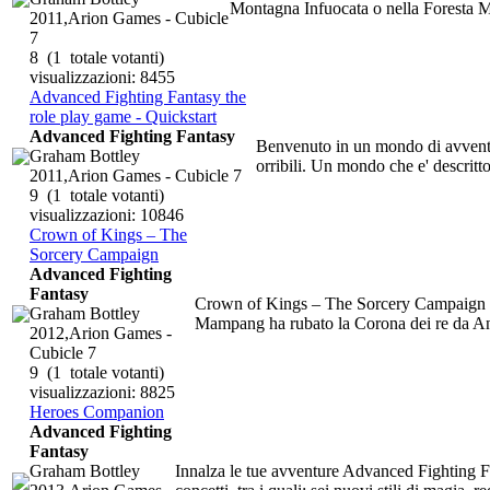
Montagna Infuocata o nella Foresta M
2011,Arion Games - Cubicle
7
8
(1 totale votanti)
visualizzazioni: 8455
Advanced Fighting Fantasy the
role play game - Quickstart
Advanced Fighting Fantasy
Benvenuto in un mondo di avventura
Graham Bottley
orribili. Un mondo che e' descritt
2011,Arion Games - Cubicle 7
9
(1 totale votanti)
visualizzazioni: 10846
Crown of Kings – The
Sorcery Campaign
Advanced Fighting
Fantasy
Crown of Kings – The Sorcery Campaign e'
Graham Bottley
Mampang ha rubato la Corona dei re da Anal
2012,Arion Games -
Cubicle 7
9
(1 totale votanti)
visualizzazioni: 8825
Heroes Companion
Advanced Fighting
Fantasy
Graham Bottley
Innalza le tue avventure Advanced Fighting F