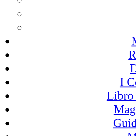
R
I C
Libro
Mage
Guid