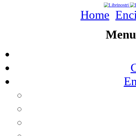
Home
Enc
Menu 
C
En