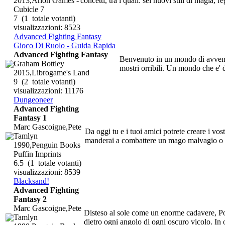
2013,Arion Games -
concetti, tra i quali: sei nuovi stili di magia, r
Cubicle 7
7
(1 totale votanti)
visualizzazioni: 8523
Advanced Fighting Fantasy
Gioco Di Ruolo - Guida Rapida
Advanced Fighting Fantasy
Benvenuto in un mondo di avventur
Graham Bottley
mostri orribili. Un mondo che e' d
2015,Librogame's Land
9
(2 totale votanti)
visualizzazioni: 11176
Dungeoneer
Advanced Fighting
Fantasy 1
Marc Gascoigne,Pete
Da oggi tu e i tuoi amici potrete creare i vost
Tamlyn
manderai a combattere un mago malvagio o a 
1990,Penguin Books
Puffin Imprints
6.5
(1 totale votanti)
visualizzazioni: 8539
Blacksand!
Advanced Fighting
Fantasy 2
Marc Gascoigne,Pete
Disteso al sole come un enorme cadavere, Port
Tamlyn
dietro ogni angolo di ogni oscuro vicolo. In 