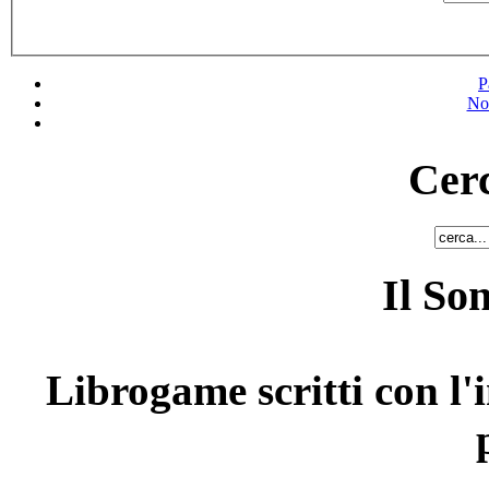
P
No
Cerc
Il So
Librogame scritti con l'i