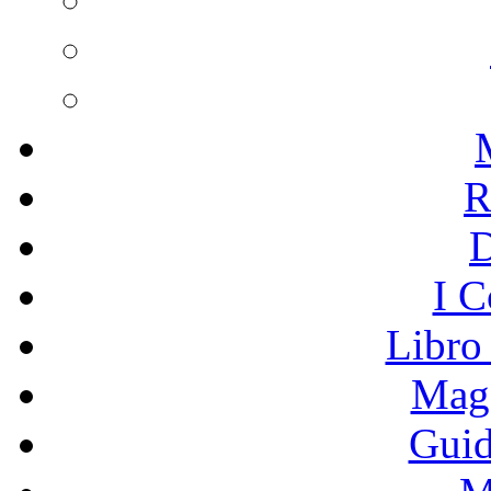
R
I C
Libro
Mage
Guid