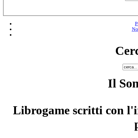
P
No
Cerc
Il So
Librogame scritti con l'i