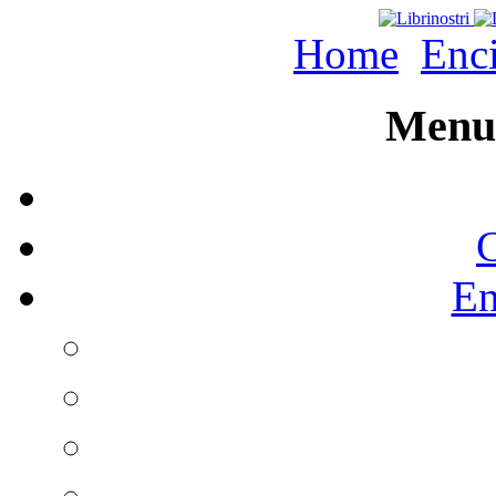
Home
Enc
Menu 
C
En