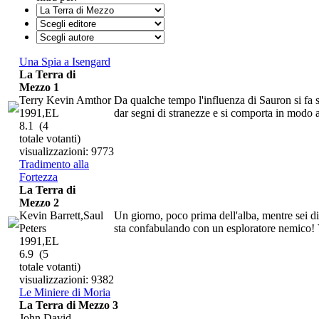
Una Spia a Isengard
La Terra di
Mezzo 1
Terry Kevin Amthor
Da qualche tempo l'influenza di Sauron si fa 
1991,EL
dar segni di stranezze e si comporta in modo a
8.1
(4
totale votanti)
visualizzazioni: 9773
Tradimento alla
Fortezza
La Terra di
Mezzo 2
Kevin Barrett,Saul
Un giorno, poco prima dell'alba, mentre sei di
Peters
sta confabulando con un esploratore nemico! V
1991,EL
6.9
(5
totale votanti)
visualizzazioni: 9382
Le Miniere di Moria
La Terra di Mezzo 3
John David