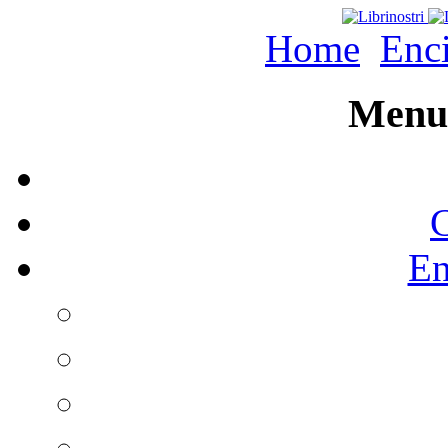
Home
Enc
Menu 
C
En