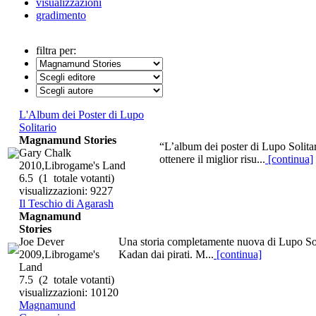
visualizzazioni
gradimento
filtra per:
L'Album dei Poster di Lupo
Solitario
Magnamund Stories
“L’album dei poster di Lupo Solitari
Gary Chalk
ottenere il miglior risu...
[continua]
2010,Librogame's Land
6.5
(1 totale votanti)
visualizzazioni: 9227
Il Teschio di Agarash
Magnamund
Stories
Joe Dever
Una storia completamente nuova di Lupo Solit
2009,Librogame's
Kadan dai pirati. M...
[continua]
Land
7.5
(2 totale votanti)
visualizzazioni: 10120
Magnamund