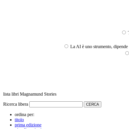
T
La AI è uno strumento, dipende l
lista libri Magnamund Stories
Ricerca libera
ordina per:
titolo
prima edizione