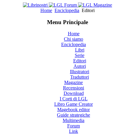
Home
Enciclopedia
Editori
Menu Principale
Home
Chi siamo
Enciclopedia
Libri
Serie
Editori
Autori
Illustratori
Traduttori
Magazine
Recensioni
Download
I Corti di LGL
Libro Game Creator
Magebook editor
Guide strategiche
Multimedia
Forum
Link