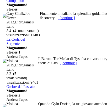
Companion
Magnamund
Stories
Gary Chalk,Joe
Finalmente in italiano la splendida guida ill
Dever
& sorcery ...
[continua]
2012,Librogame's
Land
8.4
(4 totale votanti)
visualizzazioni: 11483
La Coda del
Serpente
Magnamund
Stories 1
Andrea Tupac
Il Barone Tor Medar di Tyso ha convocato te, 
Mollica
Stella di Cris...
[continua]
2015,Librogame's
Land
8.2
(5
totale votanti)
visualizzazioni: 9461
Ombre dal Passato
Magnamund
Stories 2
Andrea Tupac
Mollica
Quando Gyln Dorian, la tua giovane attendente,