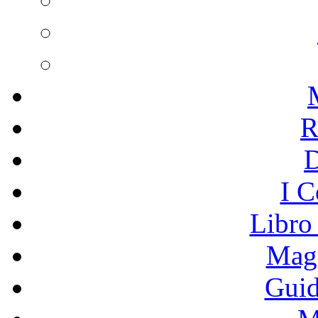
R
I C
Libro
Mage
Guid