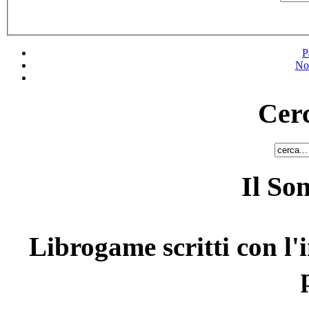
P
No
Cerc
Il So
Librogame scritti con l'i