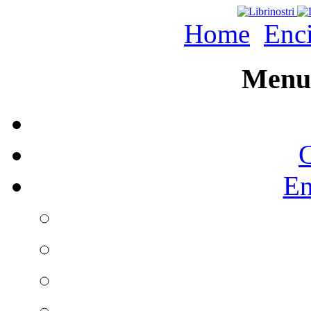
Home
Enc
Menu 
C
En