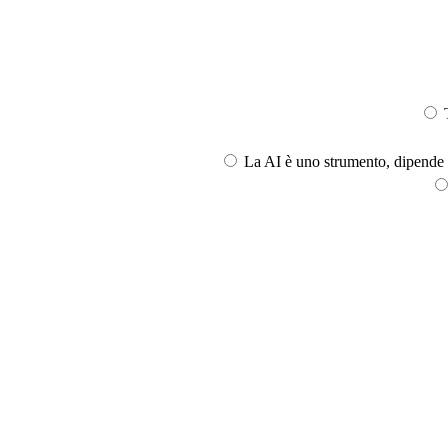
T
La AI è uno strumento, dipende l