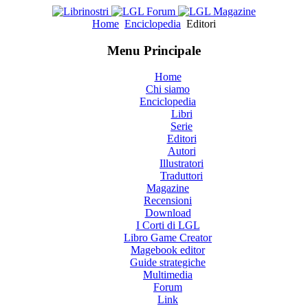
Home
Enciclopedia
Editori
Menu Principale
Home
Chi siamo
Enciclopedia
Libri
Serie
Editori
Autori
Illustratori
Traduttori
Magazine
Recensioni
Download
I Corti di LGL
Libro Game Creator
Magebook editor
Guide strategiche
Multimedia
Forum
Link