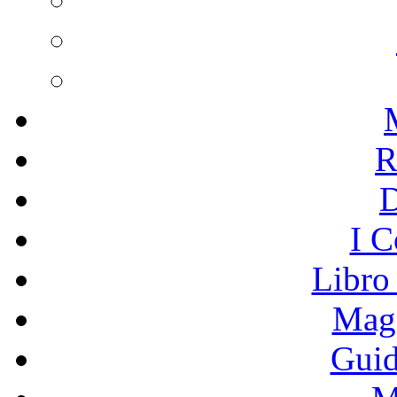
R
I C
Libro
Mage
Guid