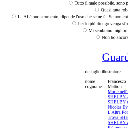
Tutto il male possibile, sono p
Quasi tutta rob
La AI è uno strumento, dipende l'uso che se ne fa. Se non ent
Per lo più ritengo venga sfru
Mi sembrano migliori d
Non ho ancora 
Guarda
dettaglio illustratore
nome
Francesco
cognome
Mattioli
Morte nell
SHELBY - A
SHELBY ne
Nicolas Ey
L'Altra Por
Trova SH
SHELBY co
Il Crepusco