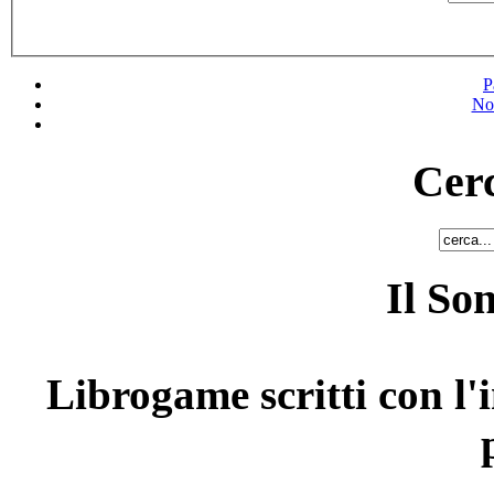
P
No
Cerc
Il So
Librogame scritti con l'i