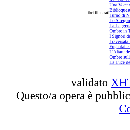
Una Voce d
Biblioquest
libri illustrati
Turno di N
Lo Stregon
La Leggen
Ombre in T
I Signori d
Traversata 
Fuga dalle
L'Altare de
Ombre sull
La Luce de
validato
XH
Questo/a opera è pubblic
C