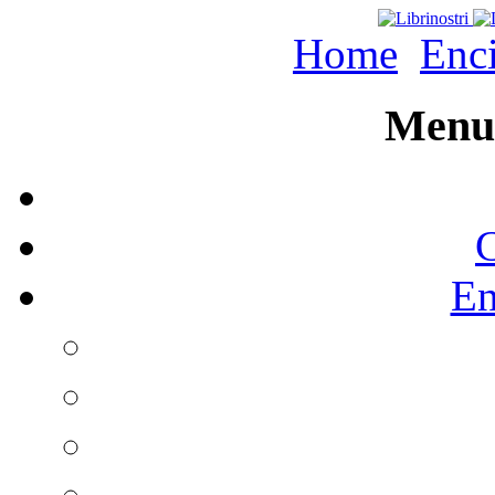
Home
Enc
Menu 
C
En