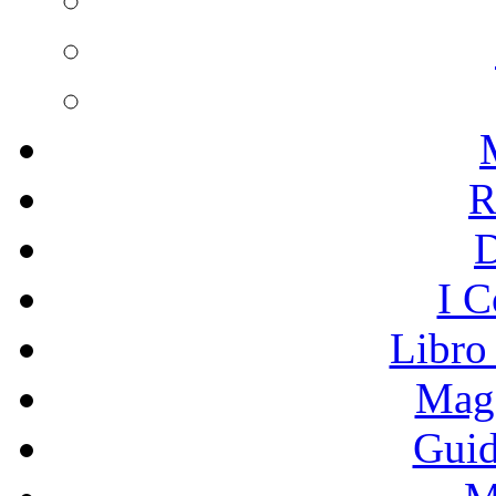
R
I C
Libro
Mage
Guid