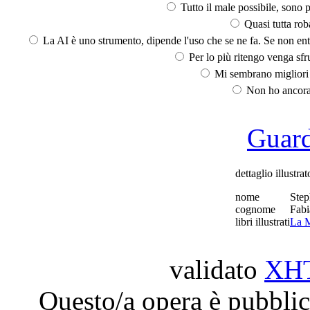
Tutto il male possibile, sono p
Quasi tutta rob
La AI è uno strumento, dipende l'uso che se ne fa. Se non ent
Per lo più ritengo venga sfru
Mi sembrano migliori d
Non ho ancora 
Guarda
dettaglio illustrat
nome
Ste
cognome
Fabi
libri illustrati
La M
validato
XH
Questo/a opera è pubblic