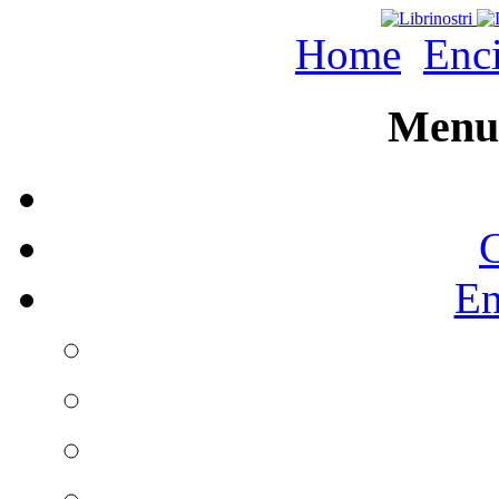
Home
Enc
Menu 
C
En