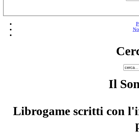
P
No
Cerc
Il So
Librogame scritti con l'i