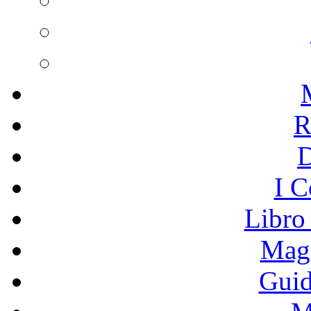
R
I C
Libro
Mage
Guid