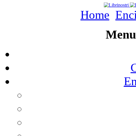
Home
Enc
Menu 
C
En