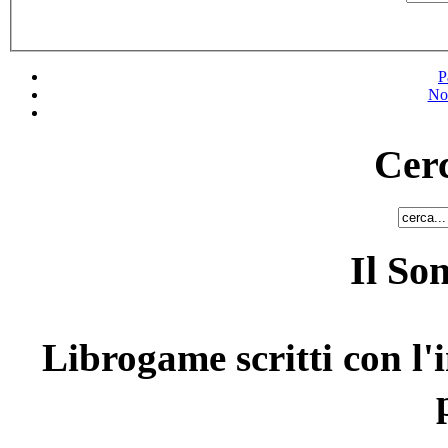
P
No
Cerc
Il So
Librogame scritti con l'i