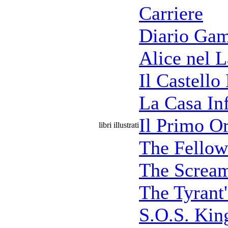
Carriere
Diario Ga
Alice nel L
Il Castello
La Casa Inf
Il Primo O
libri illustrati
The Fellow
The Scream
The Tyrant
S.O.S. King