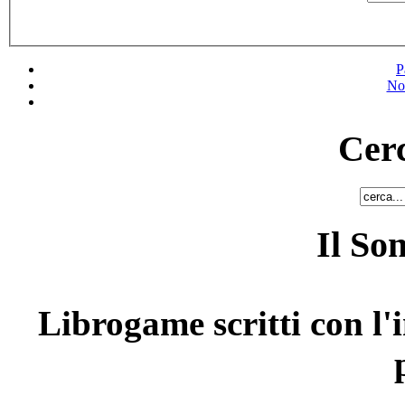
P
No
Cerc
Il So
Librogame scritti con l'i