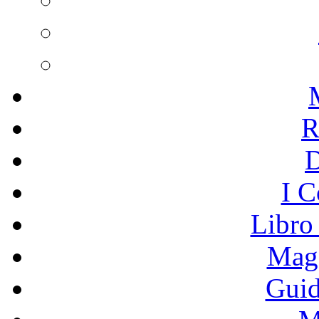
R
I C
Libro
Mage
Guid