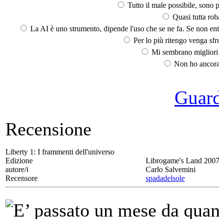
Tutto il male possibile, sono p
Quasi tutta rob
La AI è uno strumento, dipende l'uso che se ne fa. Se non ent
Per lo più ritengo venga sfru
Mi sembrano migliori d
Non ho ancora 
Guarda
Recensione
Liberty 1:
I frammenti dell'universo
Edizione
Librogame's Land 200
autore/i
Carlo Salvemini
Recensore
spadadelsole
E’ passato un mese da quand