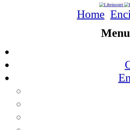
Home
Enc
Menu 
C
En