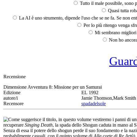
Tutto il male possibile, sono p
Quasi tutta rob
La AI è uno strumento, dipende l'uso che se ne fa. Se non ent
Per lo più ritengo venga sfru
Mi sembrano migliori d
Non ho ancora 
Guarda
Recensione
Dimensione Avventura 8:
Missione per un Samurai
Edizione
EL 1992
autore/i
Jamie Thomson,Mark Smith
Recensore
spadadelsole
Come suggerisce il titolo, in questo volume vestiremo i panni di 
recuperare
Singing Death
, la spada dello Shogun caduta in mano al 
Senza di essa il potere dello shogun perde il suo fondamento e la nazio
probabilmente casuali, con il quinto volume di
Alla corte di Re Artù
)