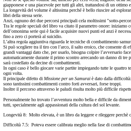
giapponese e una piacevole per tutti gli altri, trattandosi di un ottimo
La longevità del volume è altissima perché è bello riuscire ad esplorare 
libri della stessa serie.
Anzi, ognuno dei due percorsi principali cela moltissimi "sotto-percorsi
Tra le regole speciali del libro va citato il parametro onore: iniziamo 
dell’omonima serie qui è facile acquisire nuovi punti ed anzi è neces
fino a zero ci porterà al suicidio.
L’altra regola aggiuntiva riguarda le tecniche di combattimento samura
Si può scegliere tra il tiro con l’arco, il salto eroico, che consente d
grandi vantaggi dato che, per usarlo, bisogna colpire l’avversario fac
automaticamente durante il primo scontro arrecando un danno di tre pu
sarà costellato da decine di combattimenti.
In ogni caso è bello giocare varie partite impiegando tutte le quattro t
ogni volta.
Il principale difetto di
Missione per un Samurai
è dato dalla difficolt
sono tantissimi combattimenti contro forti avversari, forse troppi.
Inoltre il percorso attraverso le paludi risulta molto più difficile rispet
Personalmente ho trovato l’avventura molto bella e difficile da diment
tutti, specialmente agli appassionati della cultura del sol levante.
Longevità 8:
Molto elevata, è un libro da leggere e rileggere perchè of
Difficoltà 7.5:
Poteva essere calibrata meglio nella fase di combattimen