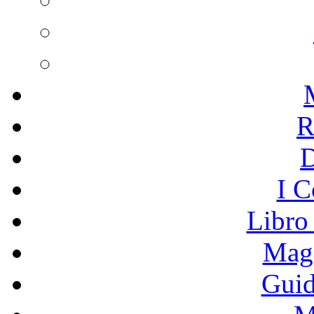
R
I C
Libro
Mage
Guid