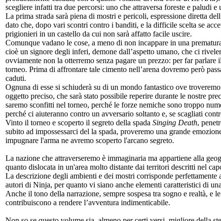
scegliere infatti tra due percorsi: uno che attraversa foreste e paludi e u
La prima strada sarà piena di mostri e pericoli, espressione diretta 
dato che, dopo vari scontri contro i banditi, e la difficile scelta se a
prigionieri in un castello da cui non sarà affatto facile uscire.
Comunque vadano le cose, a meno di non incappare in una prematura 
cioè un signore degli inferi, demone dall’aspetto umano, che ci rivel
ovviamente non la otterremo senza pagare un prezzo: per far parlare il d
torneo. Prima di affrontare tale cimento nell’arena dovremo però passa
caduti.
Ognuna di esse si schiuderà su di un mondo fantastico ove troveremo l
oggetto preciso, che sarà stato possibile reperire durante le nostre pr
saremo sconfitti nel torneo, perché le forze nemiche sono troppo numer
perché ci aiuteranno contro un avversario soltanto e, se scagliati contr
Vinto il torneo e scoperto il segreto della spada
Singing Death
, penet
subito ad impossessarci del la spada, proveremo una grande emozione ne
impugnare l'arma ne avremo scoperto l'arcano segreto.
La nazione che attraverseremo è immaginaria ma appartiene alla geogra
quanto dislocata in un'area molto distante dai territori descritti nel ca
La descrizione degli ambienti e dei mostri corrisponde perfettamente
autori di Ninja, per quanto vi siano anche elementi caratteristici di 
Anche il tono della narrazione, sempre sospesa tra sogno e realtà, e le 
contribuiscono a rendere l’avventura indimenticabile.
Non so se questo volume sia, almeno per certi versi, migliore della st