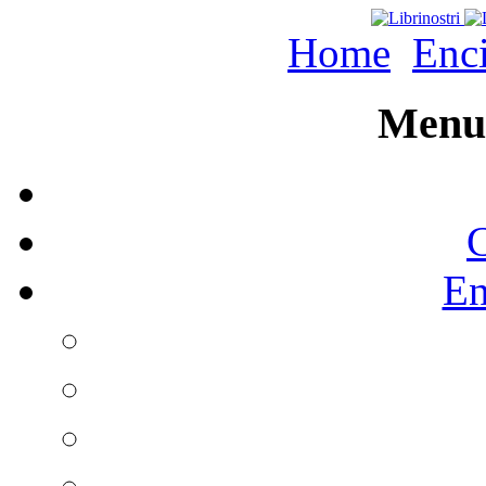
Home
Enc
Menu 
C
En