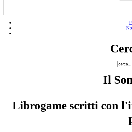
P
No
Cerc
Il So
Librogame scritti con l'i