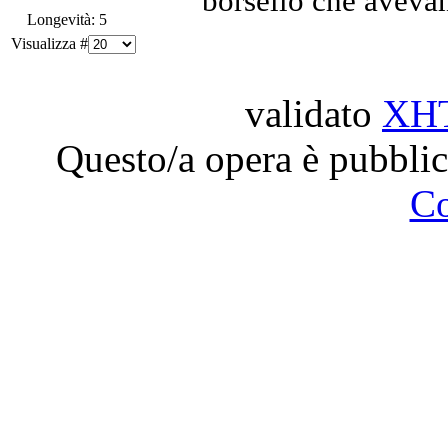
borsello che avevam
Longevità: 5
Visualizza #
validato
XH
Questo/a opera è pubblic
C