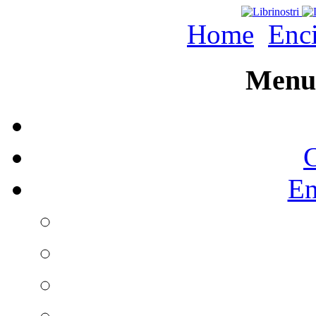
Home
Enc
Menu 
C
En