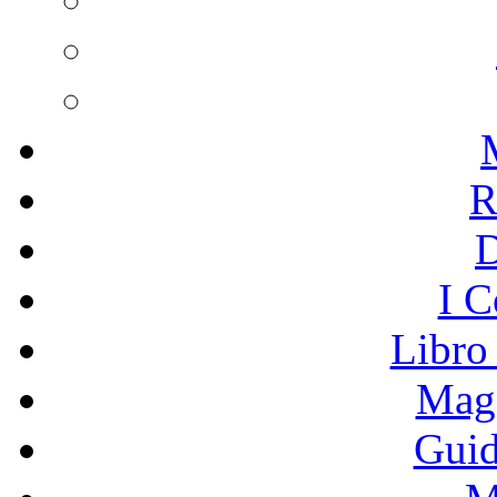
R
I C
Libro
Mage
Guid