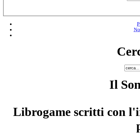
P
No
Cerc
Il So
Librogame scritti con l'i