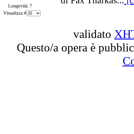
di Pax Tharkas...
[c
Longevità: 7
Visualizza #
validato
XH
Questo/a opera è pubblic
C