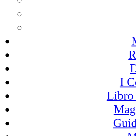
R
I C
Libro
Mage
Guid