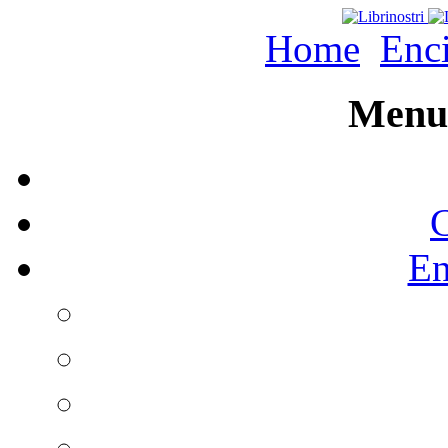
Home
Enc
Menu 
C
En