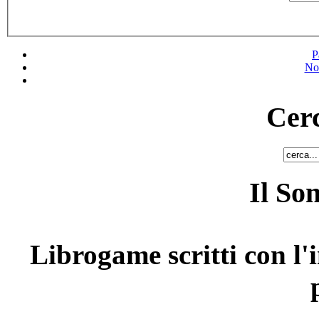
P
No
Cerc
Il So
Librogame scritti con l'i