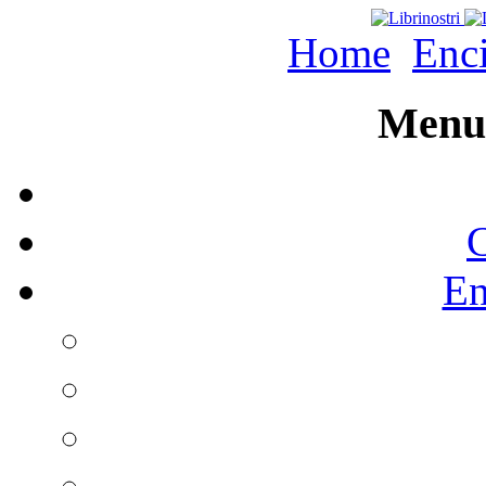
Home
Enc
Menu 
C
En