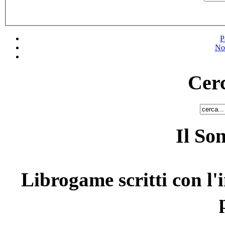
P
No
Cerc
Il So
Librogame scritti con l'i