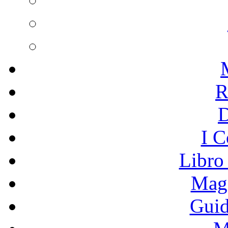
R
I C
Libro
Mage
Guid