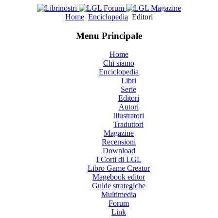
Home
Enciclopedia
Editori
Menu Principale
Home
Chi siamo
Enciclopedia
Libri
Serie
Editori
Autori
Illustratori
Traduttori
Magazine
Recensioni
Download
I Corti di LGL
Libro Game Creator
Magebook editor
Guide strategiche
Multimedia
Forum
Link