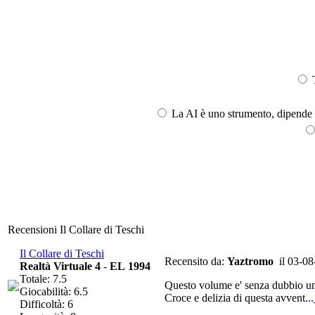
T
La AI è uno strumento, dipende l
Recensioni Il Collare di Teschi
Il Collare di Teschi
Recensito da:
Yaztromo
il 03-08
Realtà Virtuale 4
-
EL 1994
Totale: 7.5
Questo volume e' senza dubbio uno 
Giocabilità: 6.5
Croce e delizia di questa avvent...
Difficoltà: 6